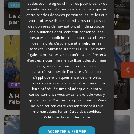
et des technologies similaires pour stocker et
PATRIMOINE
20/05/2026
accéder à des informations sur votre appareil
et traiter des données personnelles, telles que
Le collège communal de Huy réagit
votre adresse IP, des identifiants uniques et
par rapport à l'état du Fort de Huy
des données de navigation, afin de proposer
des publicités et du contenu personnalisés,
mesurer les publicités et le contenu, obtenir
des insights d’audience et améliorer les
services.
Fournisseurs tiers (1910)
peuvent
également traiter vos données à ces fins et à
d’autres, notamment en utilisant des données
de géolocalisation précises et des
caractéristiques de l’appareil. Vos choix
Ouv
s’appliquent uniquement à ce site web.
Certains fournisseurs peuvent se fonder sur
CULTURE
19/05/2026
leur intérêt légitime plutôt que sur votre
consentement ; vous avez le droit de vous y
À Huy, le 15 août et le cortège des
opposer dans
Paramètres publicitaires
. Vous
fêtes septennales se préparent
pouvez retirer votre consentement à tout
déjà, les organisateurs lancent un
moment dans
Paramètres des cookies
.
vibrant appel à l’aide
Politique de confidentialité
ACCEPTER & FERMER