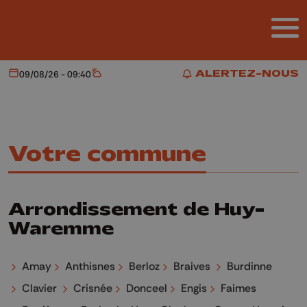
Aller au contenu principal
ALERTEZ-NOUS
09/08/26 - 09:40
Aujourd'hui
Météo
ALERTEZ-NOUS
Votre commune
Arrondissement de Huy-
Waremme
Amay
Anthisnes
Berloz
Braives
Burdinne
Clavier
Crisnée
Donceel
Engis
Faimes