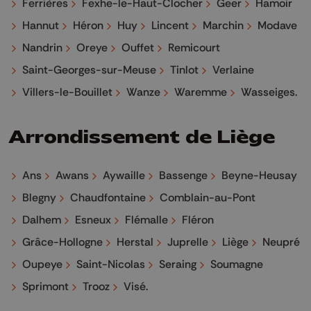
Ferrières
Fexhe-le-Haut-Clocher
Geer
Hamoir
Hannut
Héron
Huy
Lincent
Marchin
Modave
Nandrin
Oreye
Ouffet
Remicourt
Saint-Georges-sur-Meuse
Tinlot
Verlaine
Villers-le-Bouillet
Wanze
Waremme
Wasseiges
Arrondissement de Liège
Ans
Awans
Aywaille
Bassenge
Beyne-Heusay
Blegny
Chaudfontaine
Comblain-au-Pont
Dalhem
Esneux
Flémalle
Fléron
Grâce-Hollogne
Herstal
Juprelle
Liège
Neupré
Oupeye
Saint-Nicolas
Seraing
Soumagne
Sprimont
Trooz
Visé