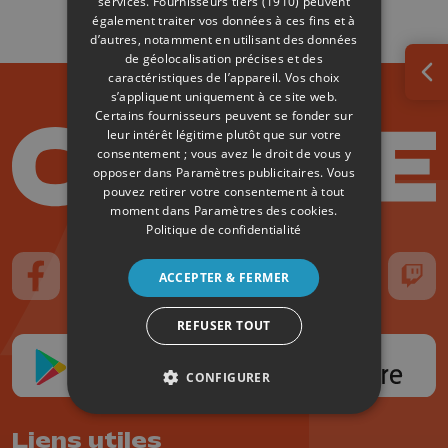
services.
Fournisseurs tiers (1910)
peuvent
également traiter vos données à ces fins et à
d’autres, notamment en utilisant des données
de géolocalisation précises et des
caractéristiques de l’appareil. Vos choix
Ouv
s’appliquent uniquement à ce site web.
Certains fournisseurs peuvent se fonder sur
leur intérêt légitime plutôt que sur votre
consentement ; vous avez le droit de vous y
opposer dans
Paramètres publicitaires
. Vous
pouvez retirer votre consentement à tout
moment dans
Paramètres des cookies
.
Politique de confidentialité
ACCEPTER & FERMER
Suivez-nous sur FaceBook
Suivez-nous sur Instagram
Suivez-nous sur TikTok
Suivez-nous sur YouTube
Suivez-nous sur
Suiv
REFUSER TOUT
CONFIGURER
Liens utiles