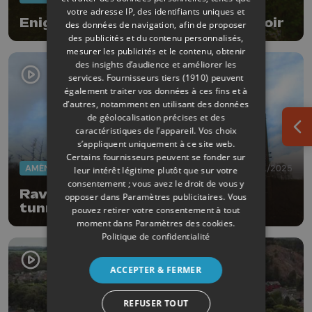
votre adresse IP, des identifiants uniques et
Enigm'Ha : balade magique à Hamoir
des données de navigation, afin de proposer
des publicités et du contenu personnalisés,
mesurer les publicités et le contenu, obtenir
des insights d’audience et améliorer les
services.
Fournisseurs tiers (1910)
peuvent
également traiter vos données à ces fins et à
d’autres, notamment en utilisant des données
de géolocalisation précises et des
caractéristiques de l’appareil. Vos choix
Ouv
s’appliquent uniquement à ce site web.
Certains fournisseurs peuvent se fonder sur
AMÉNAGEMENT DU TERRITOIRE
27/01/2025
leur intérêt légitime plutôt que sur votre
consentement ; vous avez le droit de vous y
Ravel de l'Ourthe : vers la fin du
opposer dans
Paramètres publicitaires
. Vous
tunnel ?
pouvez retirer votre consentement à tout
moment dans
Paramètres des cookies
.
Politique de confidentialité
ACCEPTER & FERMER
REFUSER TOUT