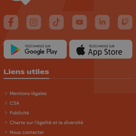
Suivez-nous sur FaceBook
Suivez-nous sur Instagram
Suivez-nous sur TikTok
Suivez-nous sur YouTube
Suivez-nous sur
Suiv
Liens utiles
Mentions légales
CSA
Publicité
Charte sur l'égalité et la diversité
Nous contacter