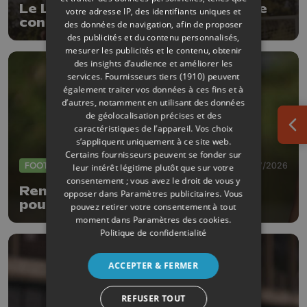
Le Liégeois Maxime Busi, en fin de
votre adresse IP, des identifiants uniques et
contrat avec Reims, signe à
des données de navigation, afin de proposer
l'Antwerp
des publicités et du contenu personnalisés,
mesurer les publicités et le contenu, obtenir
des insights d’audience et améliorer les
services.
Fournisseurs tiers (1910)
peuvent
également traiter vos données à ces fins et à
d’autres, notamment en utilisant des données
de géolocalisation précises et des
caractéristiques de l’appareil. Vos choix
Ouv
s’appliquent uniquement à ce site web.
Certains fournisseurs peuvent se fonder sur
FOOTBALL
30/07/2026
leur intérêt légitime plutôt que sur votre
consentement ; vous avez le droit de vous y
René Mitongo quitte le Standard
opposer dans
Paramètres publicitaires
. Vous
pour le club turc de Trabzonspor
pouvez retirer votre consentement à tout
moment dans
Paramètres des cookies
.
Politique de confidentialité
ACCEPTER & FERMER
REFUSER TOUT