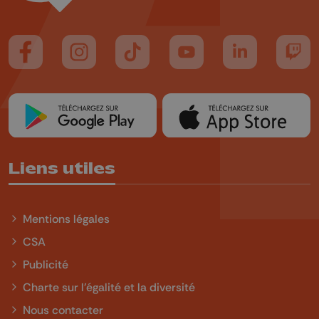
Suivez-nous sur FaceBook
Suivez-nous sur Instagram
Suivez-nous sur TikTok
Suivez-nous sur YouTube
Suivez-nous sur
Suiv
Liens utiles
Mentions légales
CSA
Publicité
Charte sur l'égalité et la diversité
Nous contacter