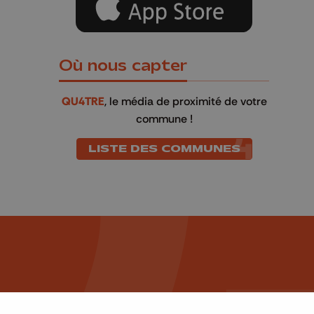
Où nous capter
QU4TRE
, le média de proximité de votre
commune !
LISTE DES COMMUNES
Une information à