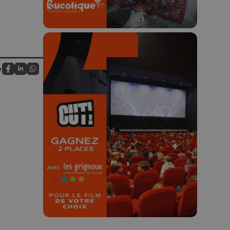
r
Partagez sur FaceBook
Partagez sur LinkedIn
Partagez sur Whatsapp
🎬 Concours CUT x
Les Grignoux ✨
Concours permanent - 2 places à
gagner chaque semaine !