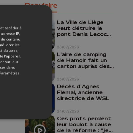
Populaire
La Ville de Liège
veut détruire le
 et accéder à
pont Denis Lecocq
 adresse IP,
t du contenu
mais manque de
méliorer les
budget pour le
28/07/2026
à d’autres,
faire
L'aire de camping
e l’appareil.
de Hamoir fait un
er sur leur
carton auprès des
oser dans
touristes
Paramètres
23/07/2026
Décès d'Agnes
Flemal, ancienne
directrice de WSL
24/07/2026
Ces profs perdent
leur boulot à cause
de la réforme : "je