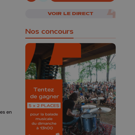
06/08/2026
VOIR LE DIRECT
Nos concours
🎁 Gagnez 5x2
places pour le
Bucolique Ferrières
Festival 🌿🎶
Concours valable jusqu'au 9 août,
ses en
23h59.