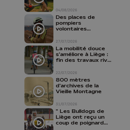
travaillais bien plus
comme prof que
04/08/2026
comme
Des places de
pharmacienne"
pompiers
volontaires
disponibles en
province de Liège :
27/07/2026
"Un citoyen qui
La mobilité douce
n'est formé ne
s'améliore à Liège :
peut pas nous
fin des travaux rive
aider"
gauche, pistes
cyclo-piétonnes
22/07/2026
Avroy et
800 mètres
Guillemins...
d'archives de la
Vieille Montagne
31/07/2026
" Les Bulldogs de
Liège ont reçu un
coup de poignard
dans le dos "