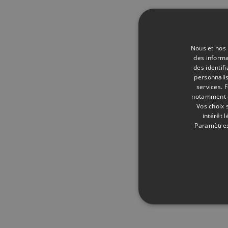
Nous et nos 
des informa
des identif
personnalis
services.
F
notamment en
Vos choix 
intérêt 
Paramètres