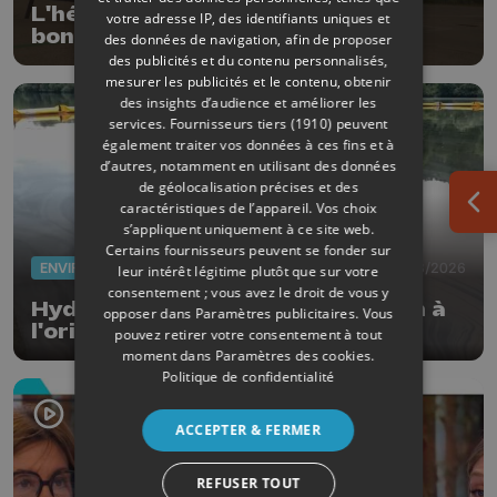
L'hélicoptère médicalisé dans de
votre adresse IP, des identifiants uniques et
bonnes conditions à Oupeye
des données de navigation, afin de proposer
des publicités et du contenu personnalisés,
mesurer les publicités et le contenu, obtenir
des insights d’audience et améliorer les
services.
Fournisseurs tiers (1910)
peuvent
également traiter vos données à ces fins et à
d’autres, notamment en utilisant des données
de géolocalisation précises et des
caractéristiques de l’appareil. Vos choix
Ouv
s’appliquent uniquement à ce site web.
Certains fournisseurs peuvent se fonder sur
ENVIRONNEMENT
05/08/2026
leur intérêt légitime plutôt que sur votre
consentement ; vous avez le droit de vous y
Hydrocarbures à Huy: du goudron à
opposer dans
Paramètres publicitaires
. Vous
l'origine de la pollution
pouvez retirer votre consentement à tout
moment dans
Paramètres des cookies
.
Politique de confidentialité
ACCEPTER & FERMER
REFUSER TOUT