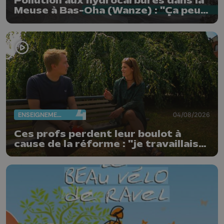
Pollution aux hydrocarbures dans la
Meuse à Bas-Oha (Wanze) : "Ça peut
être de l'huile ou du mazout"
ENSEIGNEMENT
04/08/2026
Ces profs perdent leur boulot à
cause de la réforme : "je travaillais
bien plus comme prof que comme
pharmacienne"