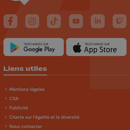
Suivez-nous sur FaceBook
Suivez-nous sur Instagram
Suivez-nous sur TikTok
Suivez-nous sur YouTube
Suivez-nous sur
Suiv
Liens utiles
Mentions légales
CSA
Publicité
Charte sur l'égalité et la diversité
Nous contacter