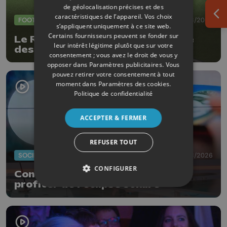
de géolocalisation précises et des
caractéristiques de l’appareil. Vos choix
Ouv
FOOTBALL
06/08/2026
s’appliquent uniquement à ce site web.
Certains fournisseurs peuvent se fonder sur
Le RFC Liège et Stockay à l'heure
leur intérêt légitime plutôt que sur votre
des grands chantiers
consentement ; vous avez le droit de vous y
opposer dans
Paramètres publicitaires
. Vous
pouvez retirer votre consentement à tout
moment dans
Paramètres des cookies
.
Politique de confidentialité
ACCEPTER & FERMER
REFUSER TOUT
SOCIÉTÉ
06/08/2026
CONFIGURER
Conseils et précautions pour
profiter de l'éclipse solaire