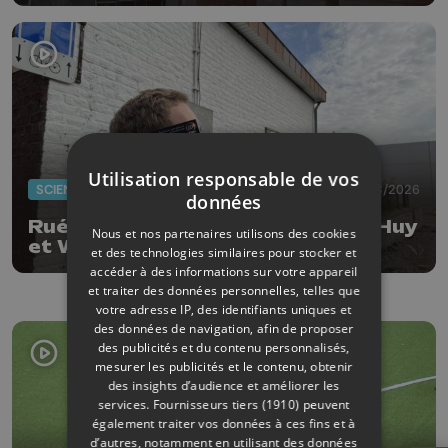
Berloz
Utilisation responsable de vos
SCIENCES
06/08/2026
données
Ruée sur les lunettes d'éclipse à Huy
Nous et nos partenaires utilisons des cookies
et Wanze
et des technologies similaires pour stocker et
accéder à des informations sur votre appareil
et traiter des données personnelles, telles que
votre adresse IP, des identifiants uniques et
des données de navigation, afin de proposer
des publicités et du contenu personnalisés,
mesurer les publicités et le contenu, obtenir
des insights d’audience et améliorer les
services.
Fournisseurs tiers (1910)
peuvent
également traiter vos données à ces fins et à
d’autres, notamment en utilisant des données