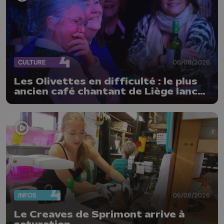
CULTURE
06/08/2026
Les Olivettes en difficulté : le plus
ancien café chantant de Liège lance
un appel au public
INFOS
06/08/2026
Le Creaves de Sprimont arrive à