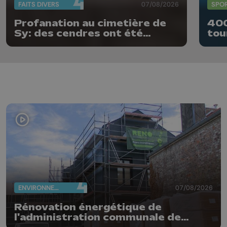
FAITS DIVERS
07/08/2026
SPO
Profanation au cimetière de
400
Sy: des cendres ont été
tou
dispersées
Rap
ENVIRONNEMENT
07/08/2026
Rénovation énergétique de
l'administration communale de