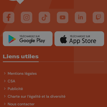
Suivez-nous sur FaceBook
Suivez-nous sur Instagram
Suivez-nous sur TikTok
Suivez-nous sur YouTube
Suivez-nous sur
Suiv
Liens utiles
Mentions légales
CSA
Publicité
Charte sur l'égalité et la diversité
Nous contacter