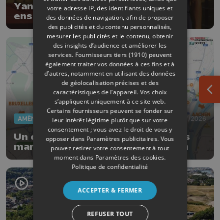
Yanni Sampson et Ilona Masson,
votre adresse IP, des identifiants uniques et
ensemble aux championnats
des données de navigation, afin de proposer
d'Europe d'athlétisme
des publicités et du contenu personnalisés,
mesurer les publicités et le contenu, obtenir
des insights d’audience et améliorer les
services.
Fournisseurs tiers (1910)
peuvent
également traiter vos données à ces fins et à
d’autres, notamment en utilisant des données
de géolocalisation précises et des
caractéristiques de l’appareil. Vos choix
Ouv
s’appliquent uniquement à ce site web.
Certains fournisseurs peuvent se fonder sur
AMÉNAGEMENT DU TERRITOIRE
30/07/2026
leur intérêt légitime plutôt que sur votre
consentement ; vous avez le droit de vous y
Un chantier de plusieurs mois dès
opposer dans
Paramètres publicitaires
. Vous
mardi, des Hauts-Sarts à Vottem
pouvez retirer votre consentement à tout
moment dans
Paramètres des cookies
.
Politique de confidentialité
ACCEPTER & FERMER
REFUSER TOUT