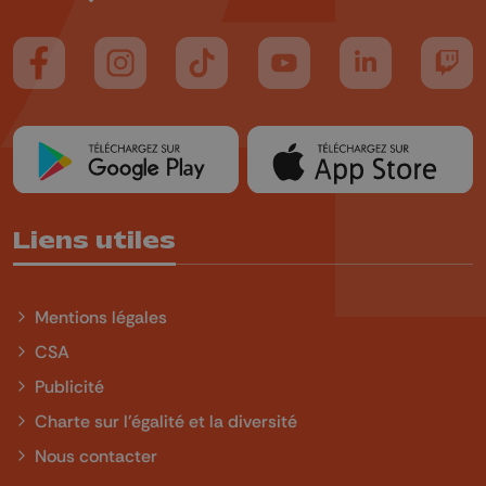
Suivez-nous sur FaceBook
Suivez-nous sur Instagram
Suivez-nous sur TikTok
Suivez-nous sur YouTube
Suivez-nous sur
Suiv
Liens utiles
Mentions légales
CSA
Publicité
Charte sur l'égalité et la diversité
Nous contacter