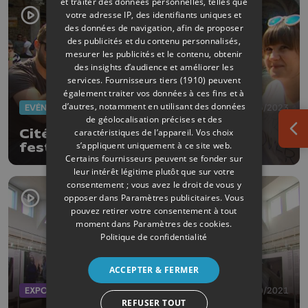
et traiter des données personnelles, telles que
votre adresse IP, des identifiants uniques et
des données de navigation, afin de proposer
des publicités et du contenu personnalisés,
mesurer les publicités et le contenu, obtenir
des insights d’audience et améliorer les
services.
Fournisseurs tiers (1910)
peuvent
également traiter vos données à ces fins et à
d’autres, notamment en utilisant des données
EVÈNEMENTS
04/05/2023
de géolocalisation précises et des
Cité de la bière : Lancement des
caractéristiques de l’appareil. Vos choix
Ouv
s’appliquent uniquement à ce site web.
festivités
Certains fournisseurs peuvent se fonder sur
leur intérêt légitime plutôt que sur votre
consentement ; vous avez le droit de vous y
opposer dans
Paramètres publicitaires
. Vous
pouvez retirer votre consentement à tout
moment dans
Paramètres des cookies
.
Politique de confidentialité
ACCEPTER & FERMER
EXPOS
29/10/2021
REFUSER TOUT