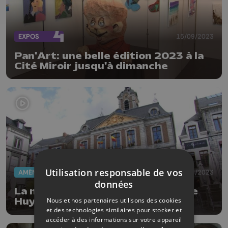
EXPOS
15/09/2023
Pan'Art: une belle édition 2023 à la
Cité Miroir jusqu'à dimanche
Utilisation responsable de vos
AMÉNAGEMENT DU TERRITOIRE
07/08/2023
données
La nouvelle cité administrative de
Nous et nos partenaires utilisons des cookies
Huy se précise rive gauche
et des technologies similaires pour stocker et
accéder à des informations sur votre appareil