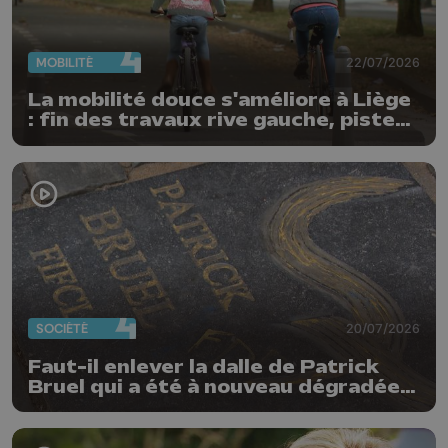
MOBILITÉ
22/07/2026
La mobilité douce s'améliore à Liège
: fin des travaux rive gauche, pistes
cyclo-piétonnes Avroy et
Guillemins...
SOCIÉTÉ
20/07/2026
Faut-il enlever la dalle de Patrick
Bruel qui a été à nouveau dégradée ?
"Nos ouvriers sont en vacances"