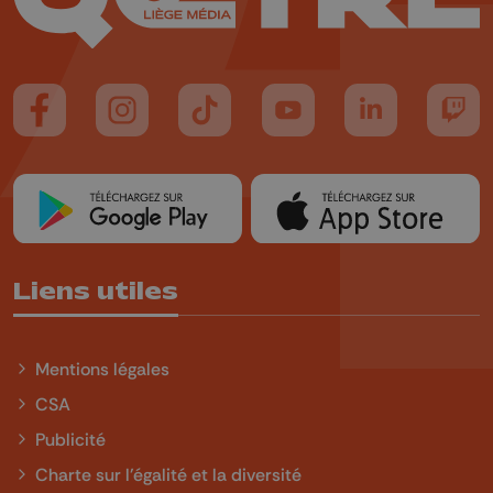
Suivez-nous sur FaceBook
Suivez-nous sur Instagram
Suivez-nous sur TikTok
Suivez-nous sur YouTube
Suivez-nous sur
Suiv
Liens utiles
Mentions légales
CSA
Publicité
Charte sur l'égalité et la diversité