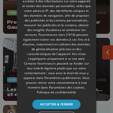
accéder à des informations sur votre appareil
et traiter des données personnelles, telles que
votre adresse IP, des identifiants uniques et
TENNIS
08/07/2026
des données de navigation, afin de proposer
des publicités et du contenu personnalisés,
Province Open : entrée réussi pour
mesurer les publicités et le contenu, obtenir
Gauthier Onclin !
des insights d’audience et améliorer les
services.
Fournisseurs tiers (1910)
peuvent
également traiter vos données à ces fins et à
d’autres, notamment en utilisant des données
de géolocalisation précises et des
caractéristiques de l’appareil. Vos choix
Ouv
s’appliquent uniquement à ce site web.
Certains fournisseurs peuvent se fonder sur
leur intérêt légitime plutôt que sur votre
consentement ; vous avez le droit de vous y
opposer dans
Paramètres publicitaires
. Vous
EVÈNEMENTS
03/07/2026
pouvez retirer votre consentement à tout
moment dans
Paramètres des cookies
.
Les Ardentes : 20 ans de musique...
Politique de confidentialité
et de style !
ACCEPTER & FERMER