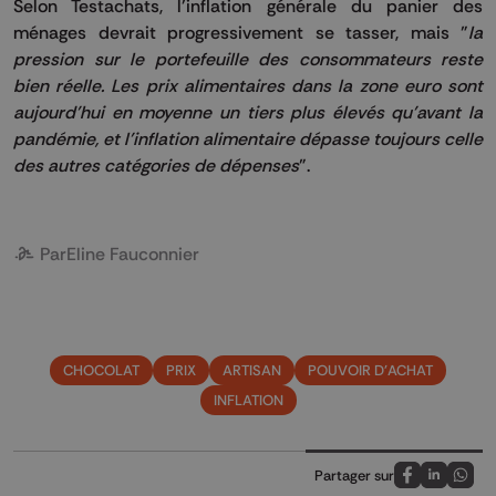
Selon Testachats, l'inflation générale du panier des
ménages devrait progressivement se tasser, mais "
la
pression sur le portefeuille des consommateurs reste
bien réelle. Les prix alimentaires dans la zone euro sont
aujourd’hui en moyenne un tiers plus élevés qu’avant la
pandémie, et l’inflation alimentaire dépasse toujours celle
des autres catégories de dépenses
".
Par
Eline Fauconnier
CHOCOLAT
PRIX
ARTISAN
POUVOIR D'ACHAT
INFLATION
Partager sur
Partagez sur
Partagez 
Parta