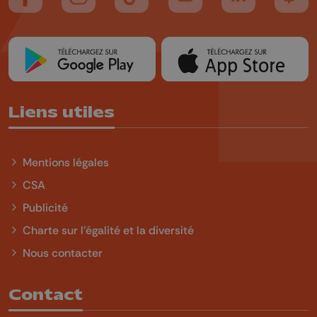
Suivez-nous sur FaceBook
Suivez-nous sur Instagram
Suivez-nous sur TikTok
Suivez-nous sur YouTube
Suivez-nous sur
Suiv
Liens utiles
Mentions légales
CSA
Publicité
Charte sur l'égalité et la diversité
Nous contacter
Contact