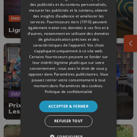
des publicités et du contenu personnalisés,
mesurer les publicités et le contenu, obtenir
des insights d’audience et améliorer les
ÉMISSIONS
09/07/2026
services.
Fournisseurs tiers (1910)
peuvent
également traiter vos données à ces fins et à
Ligne de vie
d’autres, notamment en utilisant des données
de géolocalisation précises et des
caractéristiques de l’appareil. Vos choix
Ouv
s’appliquent uniquement à ce site web.
Certains fournisseurs peuvent se fonder sur
leur intérêt légitime plutôt que sur votre
consentement ; vous avez le droit de vous y
opposer dans
Paramètres publicitaires
. Vous
pouvez retirer votre consentement à tout
moment dans
Paramètres des cookies
.
Politique de confidentialité
CULTURE
15/06/2026
Prix Tchantchès et Nanesse pour
ACCEPTER & FERMER
Les Gauff et Manon Lepomme
REFUSER TOUT
CONFIGURER