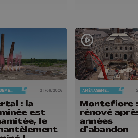
AMÉNAGEMENT DU TERRITOIRE
24/06/2026
AMÉNAGEMENT DU TERRITOIRE
tal : la
Montefiore 
minée est
rénové aprè
amitée, le
années
mantèlement
d'abandon
miné !