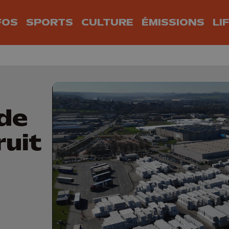
FOS
SPORTS
CULTURE
ÉMISSIONS
LI
 de
ruit