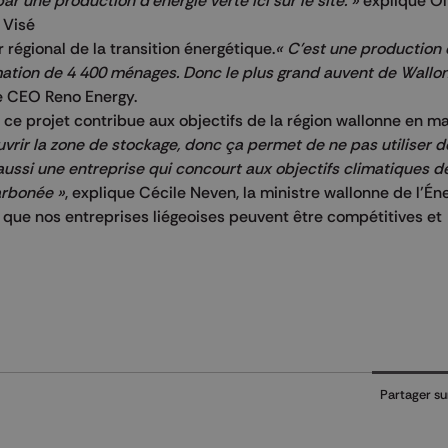
ar une production d'énergie verte ici sur le site. »
explique Ol
 Visé
 régional de la transition énergétique.
« C'est une productio
ation de 4 400 ménages. Donc le plus grand auvent de Wallon
le CEO Reno Energy.
 ce projet contribue aux objectifs de la région wallonne en m
uvrir la zone de stockage, donc ça permet de ne pas utiliser de
st aussi une entreprise qui concourt aux objectifs climatiques d
arbonée »
, explique Cécile Neven, la ministre wallonne de l’Éne
 que nos entreprises liégeoises peuvent être compétitives et
Partager su