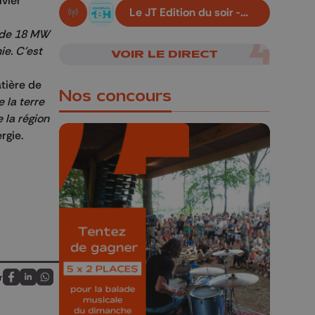
ivier
Le JT Edition du soir -
En live!
06/08/2026
n de 18 MW
ie. C'est
VOIR LE DIRECT
atière de
Nos concours
 la terre
e la région
rgie.
🎁 Gagnez 5x2
places pour le
Bucolique Ferrières
Festival 🌿🎶
r
Concours valable jusqu'au 9 août,
Partagez sur FaceBook
Partagez sur LinkedIn
Partagez sur Whatsapp
23h59.