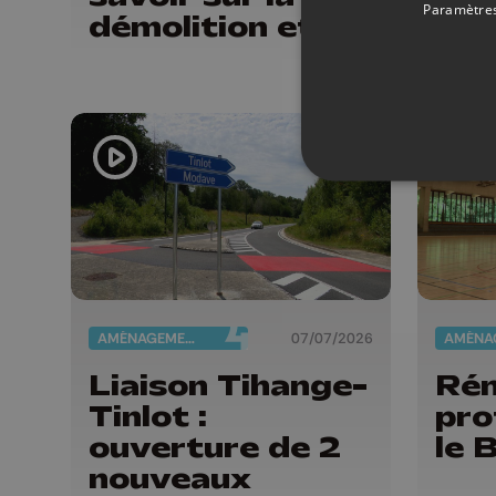
Paramètres
démolition et la
reconstruction
de la piscine
d'Aywaille
AMÉNAGEMENT DU TERRITOIRE
07/07/2026
Liaison Tihange-
Rén
Tinlot :
pro
ouverture de 2
le 
nouveaux