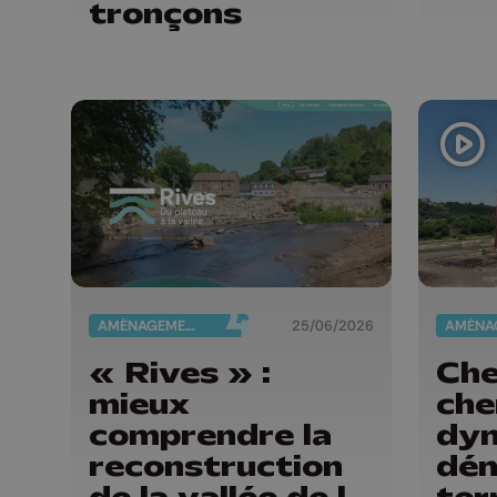
tronçons
AMÉNAGEMENT DU TERRITOIRE
25/06/2026
« Rives » :
Cher
mieux
che
comprendre la
dyn
reconstruction
dé
de la vallée de la
ter