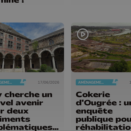
AMÉNAGEMENT DU TERRITOIRE
17/06/2026
AMÉNAGEMENT DU TERRITOIRE
 cherche un
Cokerie
vel avenir
d'Ougrée : u
r deux
enquête
iments
publique pou
lématiques
réhabilitati