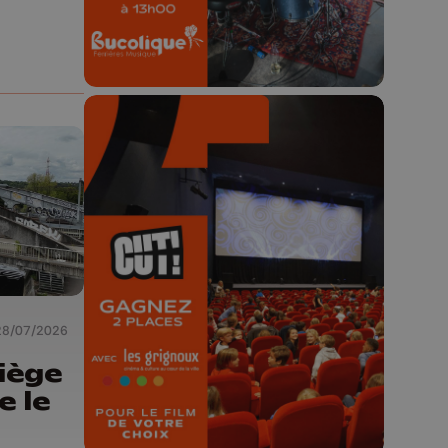
🎬 Concours CUT x
Les Grignoux ✨
Concours permanent - 2 places à
gagner chaque semaine !
28/07/2026
Liège
e le