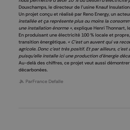
nous permettre d'avoir 20 % du besoin d'électricité p
Douxchamps, le directeur de l'usine Knauf Insulation
Un projet conçu et réalisé par Reno Energy, un acteur
installée et ça représente plus ou moins la consomm
une installation énorme »
, explique Henri Thonnart, 
En produisant une électricité 100 % locale et propre,
transition énergétique
. « C'est un auvent qui va reco
agricole. Donc c'est très positif. Et par ailleurs, c'e
puisqu'elle installe ici une production d'énergie déc
Au-delà des chiffres, ce projet veut aussi démontrer
décarbonées.
Par
France Defalle