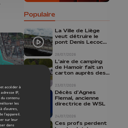
s
Populaire
 le
La Ville de Liège
veut détruire le
pont Denis Lecocq
mais manque de
budget pour le
28/07/2026
faire
L'aire de camping
de Hamoir fait un
carton auprès des
touristes
23/07/2026
 et accéder à
08/07/2026
Décès d'Agnes
 adresse IP,
Flemal, ancienne
t du contenu
le
directrice de WSL
méliorer les
à d’autres,
e l’appareil.
24/07/2026
el et
er sur leur
Ces profs perdent
our
oser dans