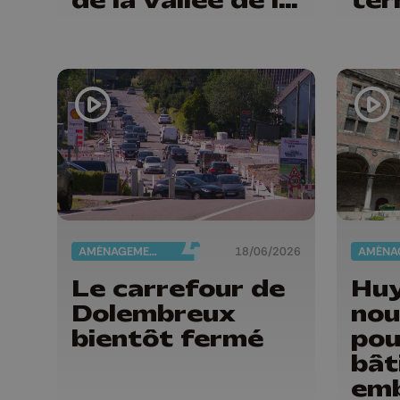
Vesdre
AMÉNAGEMENT DU TERRITOIRE
18/06/2026
Le carrefour de
Huy
Dolembreux
nou
bientôt fermé
pou
bât
emb