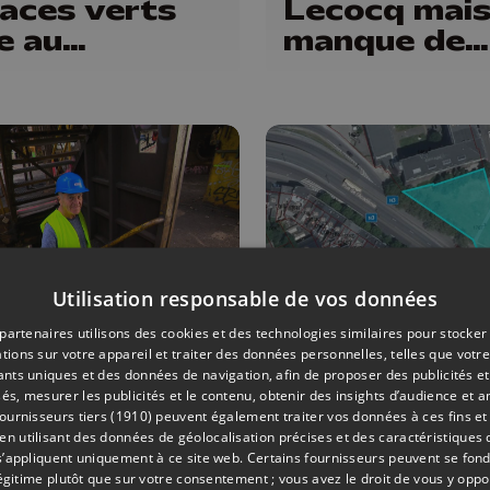
aces verts
Lecocq mai
e au
manque de
angement
budget pour
matique
faire
Utilisation responsable de vos données
partenaires utilisons des cookies et des technologies similaires pour stocker
AMÉNAGEMENT DU TERRITOIRE
15/07/2026
AMÉNAGEMENT DU TERRITOIRE
tions sur votre appareil et traiter des données personnelles, telles que votre
iants uniques et des données de navigation, afin de proposer des publicités e
 : visite d'un
Liège : la vil
és, mesurer les publicités et le contenu, obtenir des insights d’audience et a
nt d'acier
accepte le
ournisseurs tiers (1910)
peuvent également traiter vos données à ces fins et 
 utilisant des données de géolocalisation précises et des caractéristiques d
projet d'hôt
s’appliquent uniquement à ce site web. Certains fournisseurs peuvent se fond
résidence p
légitime plutôt que sur votre consentement ; vous avez le droit de vous y opp