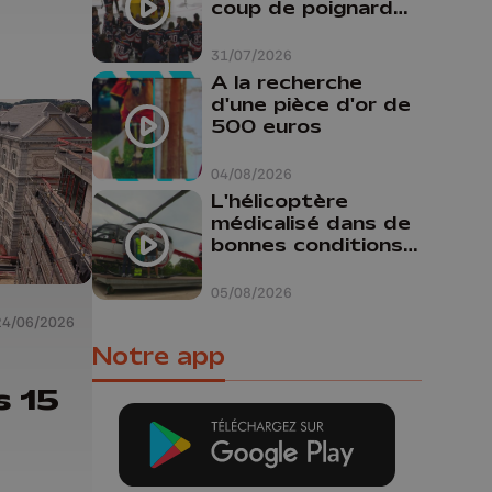
coup de poignard
dans le dos "
31/07/2026
A la recherche
d'une pièce d'or de
500 euros
04/08/2026
L'hélicoptère
médicalisé dans de
bonnes conditions à
Oupeye
05/08/2026
24/06/2026
Notre app
:
s 15