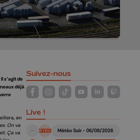
Suivez-nous
l s’agit de
nneaux déjà
 verre
Suivez-nous sur FaceBook
Suivez-nous sur Instagram
Suivez-nous sur TikTok
Suivez-nous sur YouTube
Suivez-nous sur Li
Suivez-nous
Live !
illera, en
es. On va
Météo Soir - 06/08/2026
it. Ça va
A suivre