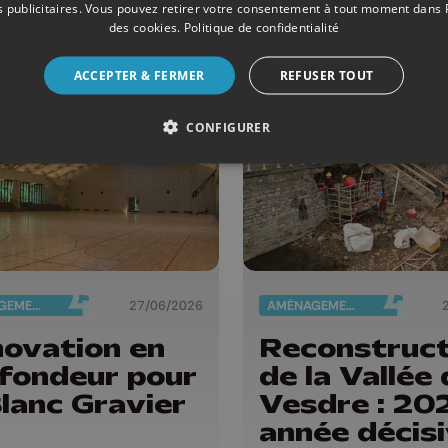
 publicitaires
. Vous pouvez retirer votre consentement à tout moment dans
étudiants a
des cookies
.
Politique de confidentialité
Cadran
ACCEPTER & FERMER
REFUSER TOUT
CONFIGURER
AMÉNAGEMENT DU TERRITOIRE
27/06/2026
AMÉNAGEMENT DU TERRITOIRE
ovation en
Reconstruct
fondeur pour
de la Vallée 
Blanc Gravier
Vesdre : 20
année décis