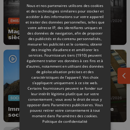
Nous et nos partenaires utilisons des cookies
et des technologies similaires pour stocker et
accéder à des informations sur votre appareil
ÉMISSIONS
11/05/2026
et traiter des données personnelles, telles que
votre adresse IP, des identifiants uniques et
Mag de la Rédac' 1926 - 2021 un
des données de navigation, afin de proposer
siècle, deux crues et demain?
des publicités et du contenu personnalisés,
mesurer les publicités et le contenu, obtenir
des insights d’audience et améliorer les
services.
Fournisseurs tiers (1910)
peuvent
également traiter vos données à ces fins et à
d’autres, notamment en utilisant des données
de géolocalisation précises et des
caractéristiques de l’appareil. Vos choix
Ouv
s’appliquent uniquement à ce site web.
Certains fournisseurs peuvent se fonder sur
leur intérêt légitime plutôt que sur votre
SOCIAL
08/04/2026
consentement ; vous avez le droit de vous y
opposer dans
Paramètres publicitaires
. Vous
Immersion dans le nouveau centre
pouvez retirer votre consentement à tout
social autogéré à Liège
moment dans
Paramètres des cookies
.
Politique de confidentialité