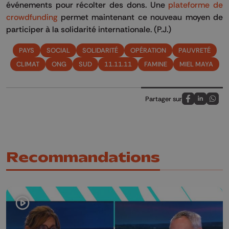
événements pour récolter des dons.
Une
plateforme de
crowdfunding
permet maintenant ce nouveau moyen de
participer à la solidarité internationale. (P.J.)
PAYS
SOCIAL
SOLIDARITÉ
OPÉRATION
PAUVRETÉ
CLIMAT
ONG
SUD
11.11.11
FAMINE
MIEL MAYA
Partager sur
Partagez sur
Partagez 
Parta
Recommandations