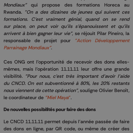
Mondiaux"
qui
propose
des formations Horeca au
Rwanda.
"On a des dizaines de jeunes qui suivent ces
formations.
C'est vraiment génial, quand on se rend
sur place, on peut voir qu'ils s'épanouissent et qu'ils
arrivent à bien gagner leur vie"
, se réjouit
Pilar
Pineiro
, la
responsable de projet pour
"Action Développement
Parrainage Mondiaux"
.
Ces ONG ont l’opportunité de recevoir des dons elles-
mêmes, mais l’opération
11.11.11
leur offre une grande
visibilité.
"Pour nous, c'est très important d'avoir l'aide
du
CNCD
.
On est subventionné à
80%
, les
20%
restants
nous viennent de cette opération"
,
souligne
Olivier Benoît,
le coordinateur de
"Miel Maya
"
.
De nouvelles possibilités pour faire des dons
Le
CNCD
11.11.11
permet depuis l’année passée de faire
des dons en ligne, par
QR
code, ou même de créer des