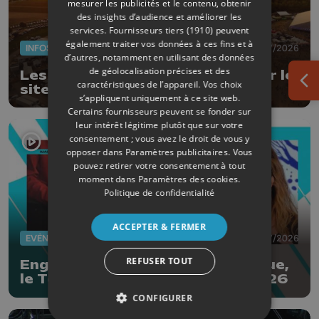
mesurer les publicités et le contenu, obtenir
des insights d’audience et améliorer les
services.
Fournisseurs tiers (1910)
peuvent
également traiter vos données à ces fins et à
INFOS
02/07/2026
d’autres, notamment en utilisant des données
de géolocalisation précises et des
Les Ardentes pourront rester sur le
caractéristiques de l’appareil. Vos choix
Ouv
site de Rocourt
s’appliquent uniquement à ce site web.
Certains fournisseurs peuvent se fonder sur
leur intérêt légitime plutôt que sur votre
consentement ; vous avez le droit de vous y
opposer dans
Paramètres publicitaires
. Vous
pouvez retirer votre consentement à tout
moment dans
Paramètres des cookies
.
Politique de confidentialité
ACCEPTER & FERMER
EVÈNEMENTS
01/07/2026
REFUSER TOUT
Engis : le festival des arts de la rue,
le Tchafornis, du 3 au 5 juillet 2026
CONFIGURER