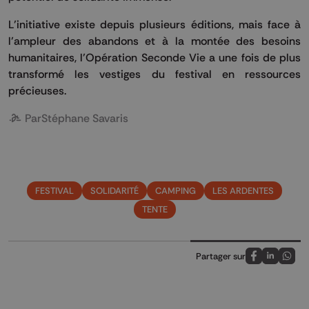
L’initiative existe depuis plusieurs éditions, mais face à
l’ampleur des abandons et à la montée des besoins
humanitaires, l’Opération Seconde Vie a une fois de plus
transformé les vestiges du festival en ressources
précieuses.
Par
Stéphane Savaris
FESTIVAL
SOLIDARITÉ
CAMPING
LES ARDENTES
TENTE
Partager sur
Partagez sur
Partagez 
Parta