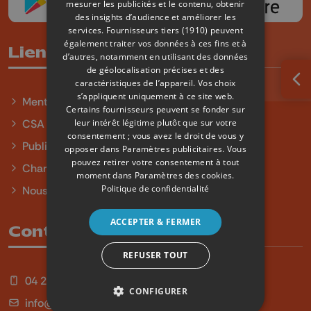
mesurer les publicités et le contenu, obtenir
des insights d’audience et améliorer les
services.
Fournisseurs tiers (1910)
peuvent
également traiter vos données à ces fins et à
Liens utiles
d’autres, notamment en utilisant des données
de géolocalisation précises et des
caractéristiques de l’appareil. Vos choix
Ouv
s’appliquent uniquement à ce site web.
Mentions légales
Certains fournisseurs peuvent se fonder sur
leur intérêt légitime plutôt que sur votre
CSA
consentement ; vous avez le droit de vous y
Publicité
opposer dans
Paramètres publicitaires
. Vous
pouvez retirer votre consentement à tout
Charte sur l'égalité et la diversité
moment dans
Paramètres des cookies
.
Politique de confidentialité
Nous contacter
ACCEPTER & FERMER
Contact
REFUSER TOUT
04 254 99 99
CONFIGURER
info@qu4tre.be