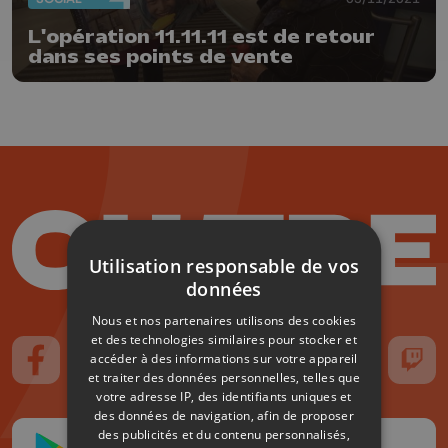
L'opération 11.11.11 est de retour
dans ses points de vente
Utilisation responsable de vos
données
Nous et nos partenaires utilisons des cookies
et des technologies similaires pour stocker et
accéder à des informations sur votre appareil
Suivez-nous sur FaceBook
Suivez-nous sur Instagram
Suivez-nous sur TikTok
Suivez-nous sur YouTube
Suivez-nous sur
Suiv
et traiter des données personnelles, telles que
votre adresse IP, des identifiants uniques et
des données de navigation, afin de proposer
des publicités et du contenu personnalisés,