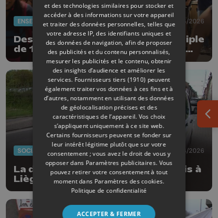
et des technologies similaires pour stocker et
accéder à des informations sur votre appareil
ENSEIGNEMENT
01/06/2026
et traiter des données personnelles, telles que
votre adresse IP, des identifiants uniques et
Des enseignants débutent un périple
des données de navigation, afin de proposer
de 168 km à vélo pour livrer leurs
des publicités et du contenu personnalisés,
revendications
mesurer les publicités et le contenu, obtenir
des insights d’audience et améliorer les
services.
Fournisseurs tiers (1910)
peuvent
également traiter vos données à ces fins et à
d’autres, notamment en utilisant des données
de géolocalisation précises et des
caractéristiques de l’appareil. Vos choix
Ouv
s’appliquent uniquement à ce site web.
Certains fournisseurs peuvent se fonder sur
leur intérêt légitime plutôt que sur votre
SOCIAL
01/06/2026
consentement ; vous avez le droit de vous y
opposer dans
Paramètres publicitaires
. Vous
La distribution du courrier a repris à
pouvez retirer votre consentement à tout
Liège et Seraing
moment dans
Paramètres des cookies
.
Politique de confidentialité
ACCEPTER & FERMER