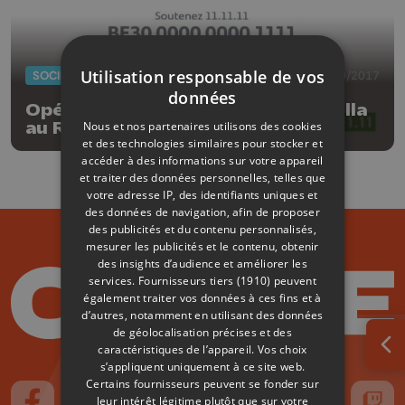
Utilisation responsable de vos
SOCIÉTÉ
30/10/2017
données
Opération 11.11.11 : le rappeur Scylla
Nous et nos partenaires utilisons des cookies
au Reflektor
et des technologies similaires pour stocker et
accéder à des informations sur votre appareil
et traiter des données personnelles, telles que
votre adresse IP, des identifiants uniques et
des données de navigation, afin de proposer
des publicités et du contenu personnalisés,
mesurer les publicités et le contenu, obtenir
des insights d’audience et améliorer les
services.
Fournisseurs tiers (1910)
peuvent
également traiter vos données à ces fins et à
d’autres, notamment en utilisant des données
de géolocalisation précises et des
caractéristiques de l’appareil. Vos choix
Ouv
s’appliquent uniquement à ce site web.
Certains fournisseurs peuvent se fonder sur
leur intérêt légitime plutôt que sur votre