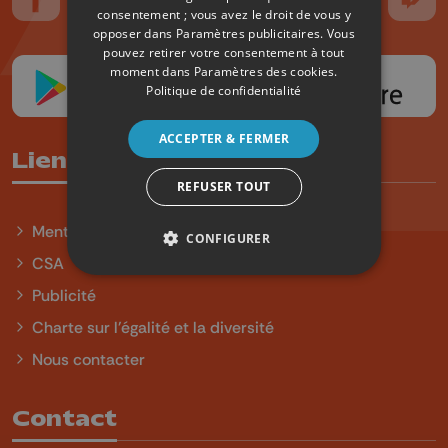
Suivez-nous sur FaceBook
Suivez-nous sur Instagram
Suivez-nous sur TikTok
Suivez-nous sur YouTube
Suivez-nous sur
Suiv
consentement ; vous avez le droit de vous y
opposer dans
Paramètres publicitaires
. Vous
pouvez retirer votre consentement à tout
moment dans
Paramètres des cookies
.
Politique de confidentialité
ACCEPTER & FERMER
Liens utiles
REFUSER TOUT
Mentions légales
CONFIGURER
CSA
Publicité
Charte sur l'égalité et la diversité
Nous contacter
Contact