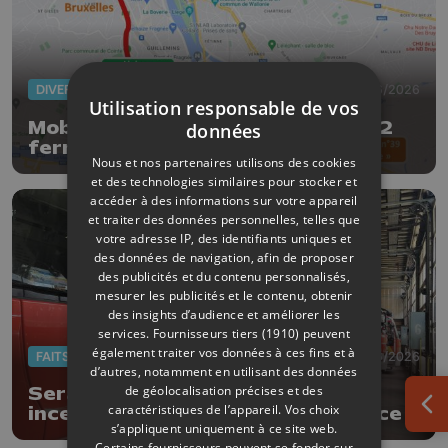
DIVERS
05/06/2026
Utilisation responsable de vos
Mobilité : la liaison E25-E40/A602
données
fermée 5 nuits pour l’entretien
Nous et nos partenaires utilisons des cookies
trimestriel
et des technologies similaires pour stocker et
accéder à des informations sur votre appareil
et traiter des données personnelles, telles que
votre adresse IP, des identifiants uniques et
des données de navigation, afin de proposer
des publicités et du contenu personnalisés,
mesurer les publicités et le contenu, obtenir
des insights d’audience et améliorer les
services.
Fournisseurs tiers (1910)
peuvent
également traiter vos données à ces fins et à
FAITS DIVERS
05/06/2026
d’autres, notamment en utilisant des données
de géolocalisation précises et des
Seraing : un blessé léger dans un
caractéristiques de l’appareil. Vos choix
incendie au stand de tir de la police
Ouv
s’appliquent uniquement à ce site web.
Certains fournisseurs peuvent se fonder sur