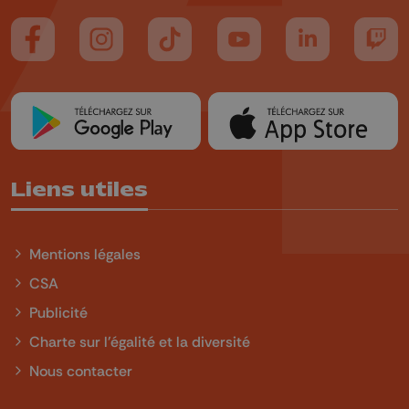
Suivez-nous sur FaceBook
Suivez-nous sur Instagram
Suivez-nous sur TikTok
Suivez-nous sur YouTube
Suivez-nous sur
Suiv
Liens utiles
Mentions légales
CSA
Publicité
Charte sur l'égalité et la diversité
Nous contacter