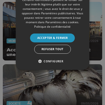
leur intérêt légitime plutôt que sur votre
consentement ; vous avez le droit de vous y
opposer dans
Paramètres publicitaires
. Vous
pouvez retirer votre consentement à tout
moment dans
Paramètres des cookies
.
Politique de confidentialité
ACCEPTER & FERMER
MOBILITÉ
27/05/2026
REFUSER TOUT
Accident entre 3 bus : le choc fait
une dizaine de blessés
CONFIGURER
SOCIÉTÉ
09/05/2026