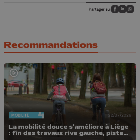
Partager sur
Partagez sur
Partagez 
Parta
Recommandations
MOBILITÉ
22/07/2026
La mobilité douce s'améliore à Liège
: fin des travaux rive gauche, pistes
cyclo-piétonnes Avroy et