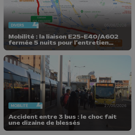
DIVERS
05/06/2026
Mobilité : la liaison E25-E40/A602
fermée 5 nuits pour l’entretien
trimestriel
MOBILITÉ
27/05/2026
Accident entre 3 bus : le choc fait
une dizaine de blessés