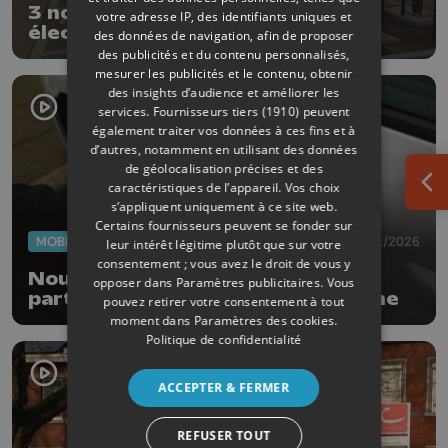
3 nouvelles bornes de recharge
votre adresse IP, des identifiants uniques et
électrique ultra-rapide à Hannut
des données de navigation, afin de proposer
des publicités et du contenu personnalisés,
mesurer les publicités et le contenu, obtenir
des insights d’audience et améliorer les
services.
Fournisseurs tiers (1910)
peuvent
également traiter vos données à ces fins et à
d’autres, notamment en utilisant des données
de géolocalisation précises et des
caractéristiques de l’appareil. Vos choix
Ouv
s’appliquent uniquement à ce site web.
Certains fournisseurs peuvent se fonder sur
MOBILITÉ
29/01/2026
leur intérêt légitime plutôt que sur votre
consentement ; vous avez le droit de vous y
Nouveau à Huy : des voitures
opposer dans
Paramètres publicitaires
. Vous
partagées à portée de smartphone
pouvez retirer votre consentement à tout
moment dans
Paramètres des cookies
.
Politique de confidentialité
ACCEPTER & FERMER
REFUSER TOUT