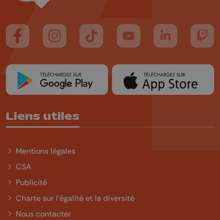
Suivez-nous sur FaceBook
Suivez-nous sur Instagram
Suivez-nous sur TikTok
Suivez-nous sur YouTube
Suivez-nous sur
Suiv
Liens utiles
Mentions légales
CSA
Publicité
Charte sur l'égalité et la diversité
Nous contacter