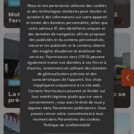
DIVERS
05/06/2026
Nous et nos partenaires utilisons des cookies
et des technologies similaires pour stocker et
Mobilité : la liaison E25-E40/A602
accéder à des informations sur votre appareil
fermée 5 nuits pour l’entretien
et traiter des données personnelles, telles que
trimestriel
votre adresse IP, des identifiants uniques et
des données de navigation, afin de proposer
des publicités et du contenu personnalisés,
mesurer les publicités et le contenu, obtenir
des insights d’audience et améliorer les
services.
Fournisseurs tiers (1910)
peuvent
également traiter vos données à ces fins et à
d’autres, notamment en utilisant des données
de géolocalisation précises et des
caractéristiques de l’appareil. Vos choix
Ouv
MOBILITÉ
02/06/2026
s’appliquent uniquement à ce site web.
Certains fournisseurs peuvent se fonder sur
La mise en route des tribus LETec se
leur intérêt légitime plutôt que sur votre
précise
consentement ; vous avez le droit de vous y
opposer dans
Paramètres publicitaires
. Vous
pouvez retirer votre consentement à tout
moment dans
Paramètres des cookies
.
Politique de confidentialité