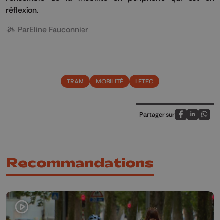
réflexion.
Par
Eline Fauconnier
TRAM
MOBILITÉ
LETEC
Partager sur
Partagez sur
Partagez 
Parta
Recommandations