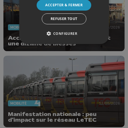
ACCEPTER & FERMER
REFUSER TOUT
MOBILITÉ
27/05/2026
CONFIGURER
Accident entre 3 bus : le choc fait
une dizaine de blessés
MOBILITÉ
12/05/2026
Manifestation nationale : peu
d'impact sur le réseau LeTEC