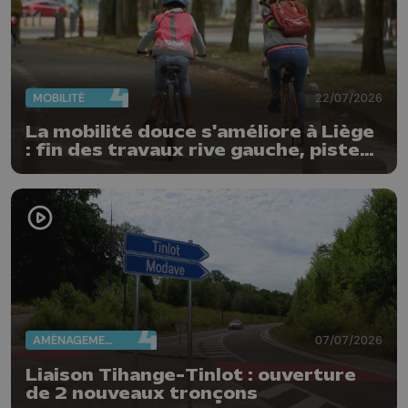
MOBILITÉ
22/07/2026
La mobilité douce s'améliore à Liège
: fin des travaux rive gauche, pistes
cyclo-piétonnes Avroy et
Guillemins...
AMÉNAGEMENT DU TERRITOIRE
07/07/2026
Liaison Tihange-Tinlot : ouverture
de 2 nouveaux tronçons