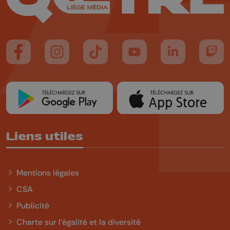
Suivez-nous sur FaceBook
Suivez-nous sur Instagram
Suivez-nous sur TikTok
Suivez-nous sur YouTube
Suivez-nous sur
Suiv
Liens utiles
Mentions légales
CSA
Publicité
Charte sur l'égalité et la diversité