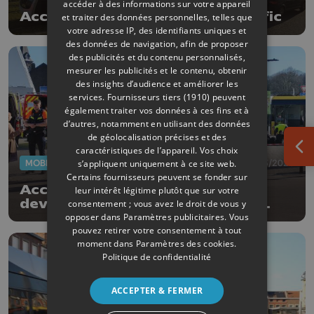
accéder à des informations sur votre appareil
Accident de tram: reprise du trafic
et traiter des données personnelles, telles que
votre adresse IP, des identifiants uniques et
des données de navigation, afin de proposer
des publicités et du contenu personnalisés,
mesurer les publicités et le contenu, obtenir
des insights d’audience et améliorer les
services.
Fournisseurs tiers (1910)
peuvent
également traiter vos données à ces fins et à
d’autres, notamment en utilisant des données
de géolocalisation précises et des
caractéristiques de l’appareil. Vos choix
Ouv
MOBILITÉ
18/03/2026
s’appliquent uniquement à ce site web.
Certains fournisseurs peuvent se fonder sur
Accident entre un tram et un bus
leur intérêt légitime plutôt que sur votre
devant les Guillemins : plusieurs
consentement ; vous avez le droit de vous y
blessés
opposer dans
Paramètres publicitaires
. Vous
pouvez retirer votre consentement à tout
moment dans
Paramètres des cookies
.
Politique de confidentialité
ACCEPTER & FERMER