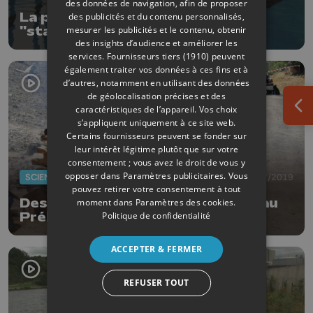
des données de navigation, afin de proposer
La piscine de Waremme dans les
des publicités et du contenu personnalisés,
mesurer les publicités et le contenu, obtenir
"starting blocks"
des insights d’audience et améliorer les
services.
Fournisseurs tiers (1910)
peuvent
également traiter vos données à ces fins et à
d’autres, notamment en utilisant des données
de géolocalisation précises et des
caractéristiques de l’appareil. Vos choix
Ouv
s’appliquent uniquement à ce site web.
Certains fournisseurs peuvent se fonder sur
leur intérêt légitime plutôt que sur votre
consentement ; vous avez le droit de vous y
opposer dans
Paramètres publicitaires
. Vous
SCIENCES
04/07/2019
pouvez retirer votre consentement à tout
Des crémations expérimentales au
moment dans
Paramètres des cookies
.
Politique de confidentialité
Préhistomuseum
ACCEPTER & FERMER
REFUSER TOUT