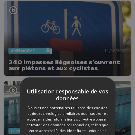
AMÉNAGEMENT DU TERRITOIRE
11/10/2022
240 impasses liégeoises s'ouvrent
aux piétons et aux cyclistes
Utilisation responsable de vos
données
Nous et nos partenaires utilisons des cookies
et des technologies similaires pour stocker et
accéder à des informations sur votre appareil
et traiter des données personnelles, telles que
votre adresse IP, des identifiants uniques et
CORONAVIRUS
19/06/2020