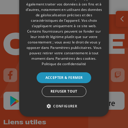
également traiter vos données à ces fins et à
d’autres, notamment en utilisant des données
de géolocalisation précises et des
caractéristiques de l’appareil. Vos choix
Ouv
s’appliquent uniquement à ce site web.
Certains fournisseurs peuvent se fonder sur
leur intérêt légitime plutôt que sur votre
consentement ; vous avez le droit de vous y
opposer dans
Paramètres publicitaires
. Vous
pouvez retirer votre consentement à tout
moment dans
Paramètres des cookies
.
Politique de confidentialité
ACCEPTER & FERMER
Suivez-nous sur FaceBook
Suivez-nous sur Instagram
Suivez-nous sur TikTok
Suivez-nous sur YouTube
Suivez-nous sur
Suiv
REFUSER TOUT
CONFIGURER
Liens utiles