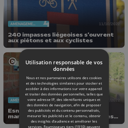
AMÉNAGEMENT DU TERRITOIRE
11/10/2022
240 impasses liégeoises s'ouvrent
aux piétons et aux cyclistes
Utilisation responsable de vos
données
Nous et nos partenaires utilisons des cookies
et des technologies similaires pour stocker et
accéder à des informations sur votre appareil
et traiter des données personnelles, telles que
votre adresse IP, des identifiants uniques et
AMÉNAGEMENT DU TERRITOIRE
08/07/2022
des données de navigation, afin de proposer
Esneux: les repères de crues
des publicités et du contenu personnalisés,
mesurer les publicités et le contenu, obtenir
marquent les murs touchés par les
des insights d’audience et améliorer les
inondations
services.
Fournisseurs tiers (1910)
peuvent