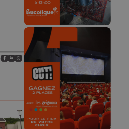
r
Partagez sur FaceBook
Partagez sur LinkedIn
Partagez sur Whatsapp
🎬 Concours CUT x
Les Grignoux ✨
Concours permanent - 2 places à
gagner chaque semaine !