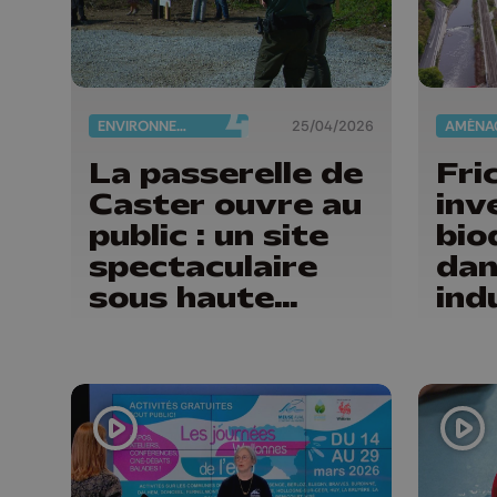
ENVIRONNEMENT
25/04/2026
La passerelle de
Fri
Caster ouvre au
inv
public : un site
bio
spectaculaire
dan
sous haute
ind
vigilance