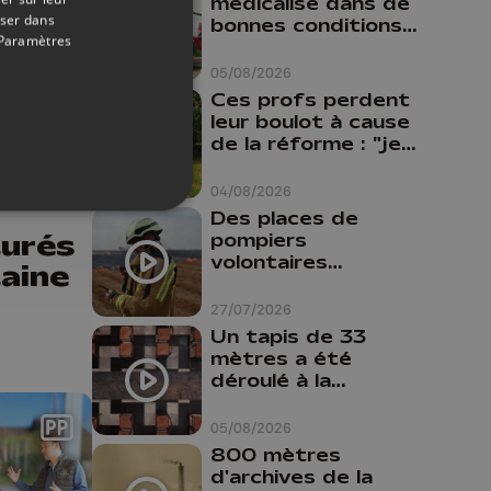
médicalisé dans de
oser dans
bonnes conditions à
Paramètres
Oupeye
05/08/2026
Ces profs perdent
leur boulot à cause
06/05/2026
de la réforme : "je
travaillais bien plus
ne
comme prof que
04/08/2026
comme
Des places de
pharmacienne"
turés
pompiers
volontaires
aine
disponibles en
province de Liège :
27/07/2026
"Un citoyen qui
Un tapis de 33
n'est formé ne
mètres a été
peut pas nous
déroulé à la
aider"
Cathédrale de
Liège
05/08/2026
800 mètres
d'archives de la