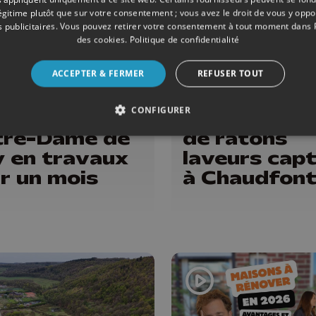
légitime plutôt que sur votre consentement ; vous avez le droit de vous y opp
 publicitaires
. Vous pouvez retirer votre consentement à tout moment dans
des cookies
.
Politique de confidentialité
ACCEPTER & FERMER
REFUSER TOUT
OINE
08/05/2026
ENVIRONNEMENT
CONFIGURER
collégiale
Une trentai
tre-Dame de
de ratons
 en travaux
laveurs cap
r un mois
à Chaudfont