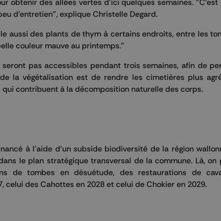
ur obtenir des allées vertes d'ici quelques semaines. "C'es
eu d'entretien", explique Christelle Degard.
lle aussi des plants de thym à certains endroits, entre les t
 belle couleur mauve au printemps."
seront pas accessibles pendant trois semaines, afin de pe
de la végétalisation est de rendre les cimetières plus agré
s qui contribuent à la décomposition naturelle des corps.
nancé à l'aide d'un subside biodiversité de la région wallo
ans le plan stratégique transversal de la commune. Là, on 
ions de tombes en désuétude, des restaurations de cav
7, celui des Cahottes en 2028 et celui de Chokier en 2029.