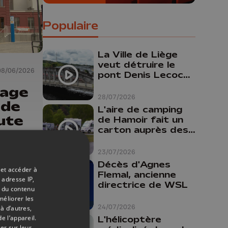
Populaire
La Ville de Liège
veut détruire le
08/06/2026
pont Denis Lecocq
mais manque de
sage
budget pour le
28/07/2026
 de
faire
L'aire de camping
ute
de Hamoir fait un
carton auprès des
touristes
23/07/2026
Décès d'Agnes
 et accéder à
Flemal, ancienne
 adresse IP,
directrice de WSL
t du contenu
méliorer les
24/07/2026
à d’autres,
e l’appareil.
L'hélicoptère
er sur leur