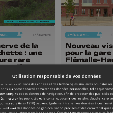
ENVIRONNEMENT
13/06/2026
AMÉNAGEMENT DU TERRITOIRE
erve de la
Nouveau vi
hette : une
pour la gare
ure rare
Flémalle-Ha
panouit sur
passé
Utilisation responsable de vos données
ustriel pollué
partenaires utilisons des cookies et des technologies similaires pour stocker
tions sur votre appareil et traiter des données personnelles, telles que votre
iants uniques et des données de navigation, afin de proposer des publicités e
és, mesurer les publicités et le contenu, obtenir des insights d’audience et a
ournisseurs tiers (1910)
peuvent également traiter vos données à ces fins et 
 utilisant des données de géolocalisation précises et des caractéristiques d
s’appliquent uniquement à ce site web. Certains fournisseurs peuvent se fond