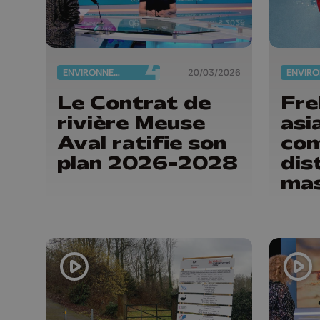
ENVIRONNEMENT
20/03/2026
Le Contrat de
Fre
rivière Meuse
asi
Aval ratifie son
co
plan 2026-2028
dis
ma
des