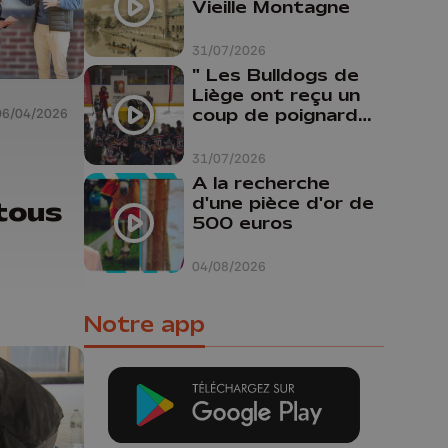
Vieille Montagne
31/07/2026
" Les Bulldogs de
Liège ont reçu un
coup de poignard
06/04/2026
dans le dos "
31/07/2026
A la recherche
d'une pièce d'or de
tous
500 euros
04/08/2026
Notre app