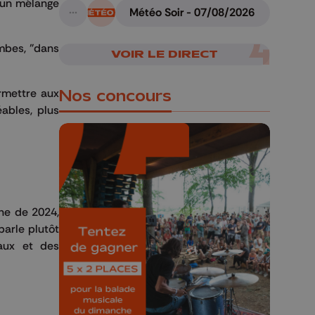
t un mélange
Météo Soir - 07/08/2026
A suivre
ombes, "dans
VOIR LE DIRECT
rmettre aux
Nos concours
ables, plus
🎁 Gagnez 5x2
nne de 2024,
places pour le
parle plutôt
Bucolique Ferrières
aux et des
Festival 🌿🎶
Concours valable jusqu'au 9 août,
23h59.