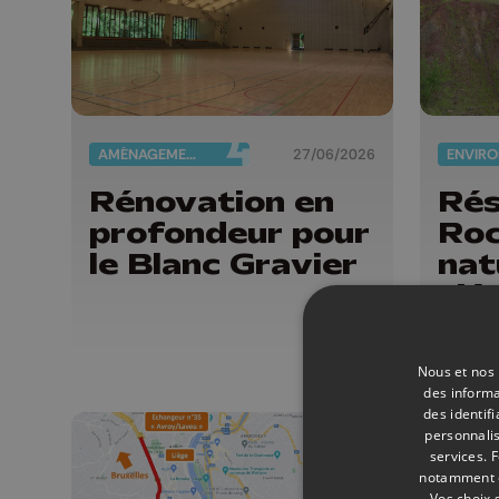
AMÉNAGEMENT DU TERRITOIRE
27/06/2026
Rénovation en
Rés
profondeur pour
Roc
le Blanc Gravier
nat
s'é
un 
ind
Nous et nos 
des informa
des identif
personnalis
services.
F
notamment en
Vos choix 