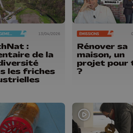
AMÉNAGEMENT DU TERRITOIRE
13/04/2026
ÉMISSIONS
chNat :
Rénover sa
entaire de la
maison, un
diversité
projet pour 
s les friches
?
ustrielles