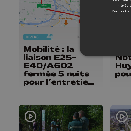
intérêt 
Paramètres
DIVERS
05/06/2026
PATRIM
Mobilité : la
La 
liaison E25-
No
E40/A602
Huy
fermée 5 nuits
pou
pour l’entretien
trimestriel