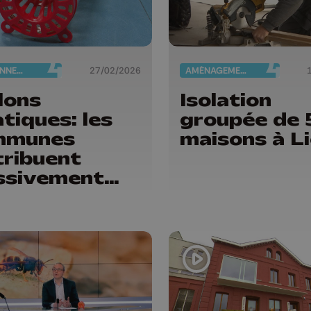
ENVIRONNEMENT
27/02/2026
AMÉNAGEMENT DU TERRITOIRE
lons
Isolation
atiques: les
groupée de 
mmunes
maisons à L
tribuent
ssivement
 pièges