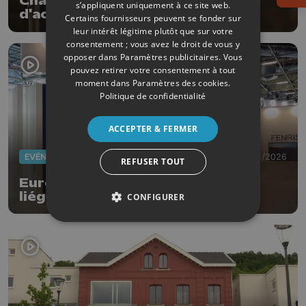
Chaleur : annulations, reports
s’appliquent uniquement à ce site web.
d'activités mais aussi offres
Certains fournisseurs peuvent se fonder sur
fraîcheur !
leur intérêt légitime plutôt que sur votre
consentement ; vous avez le droit de vous y
opposer dans
Paramètres publicitaires
. Vous
pouvez retirer votre consentement à tout
moment dans
Paramètres des cookies
.
Politique de confidentialité
ACCEPTER & FERMER
EVÈNEMENTS
22/06/2026
REFUSER TOUT
Eurosatory : les entreprises
liégeoises en vitrine à Paris
CONFIGURER