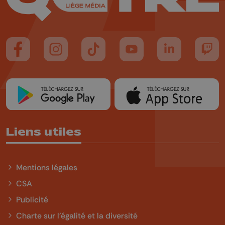
Suivez-nous sur FaceBook
Suivez-nous sur Instagram
Suivez-nous sur TikTok
Suivez-nous sur YouTube
Suivez-nous sur
Suiv
Liens utiles
Mentions légales
CSA
Publicité
Charte sur l'égalité et la diversité