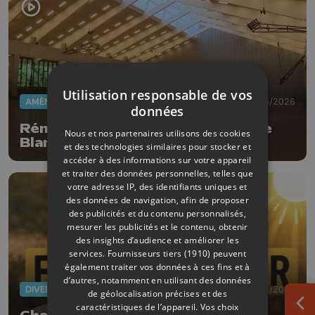
Utilisation responsable de vos
AMÉNAGEMENT DU TERRITOIRE
27/06/2026
données
Rénovation en profondeur pour le
Nous et nos partenaires utilisons des cookies
Blanc Gravier
et des technologies similaires pour stocker et
accéder à des informations sur votre appareil
et traiter des données personnelles, telles que
votre adresse IP, des identifiants uniques et
des données de navigation, afin de proposer
des publicités et du contenu personnalisés,
mesurer les publicités et le contenu, obtenir
des insights d’audience et améliorer les
services.
Fournisseurs tiers (1910)
peuvent
également traiter vos données à ces fins et à
d’autres, notamment en utilisant des données
DIVERS
26/06/2026
de géolocalisation précises et des
caractéristiques de l’appareil. Vos choix
Ouv