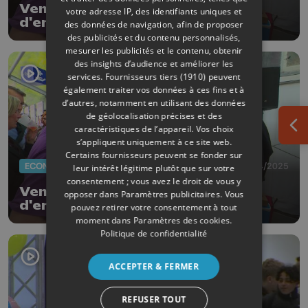
VentureLab : 10 ans d'idées et
votre adresse IP, des identifiants uniques et
d'entrepreneuriat liégeois
des données de navigation, afin de proposer
des publicités et du contenu personnalisés,
mesurer les publicités et le contenu, obtenir
des insights d’audience et améliorer les
services.
Fournisseurs tiers (1910)
peuvent
également traiter vos données à ces fins et à
d’autres, notamment en utilisant des données
de géolocalisation précises et des
caractéristiques de l’appareil. Vos choix
Ouv
s’appliquent uniquement à ce site web.
Certains fournisseurs peuvent se fonder sur
ECONOMIE
12/04/2025
leur intérêt légitime plutôt que sur votre
consentement ; vous avez le droit de vous y
VentureLab, 10 ans d'idées et
opposer dans
Paramètres publicitaires
. Vous
d'entrepreneuriat liégeois
pouvez retirer votre consentement à tout
moment dans
Paramètres des cookies
.
Politique de confidentialité
ACCEPTER & FERMER
REFUSER TOUT