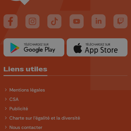
Suivez-nous sur FaceBook
Suivez-nous sur Instagram
Suivez-nous sur TikTok
Suivez-nous sur YouTube
Suivez-nous sur
Suiv
Liens utiles
Mentions légales
CSA
Publicité
Charte sur l'égalité et la diversité
Nous contacter