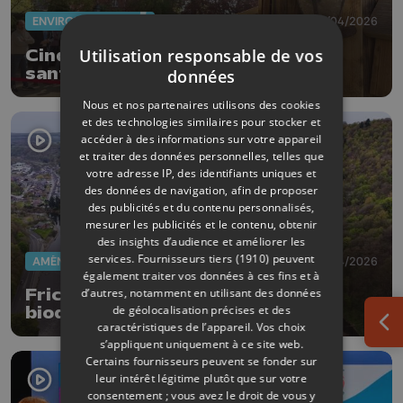
ENVIRONNEMENT
15/04/2026
Utilisation responsable de vos
Cinq jours de festival nature et
santé à Waremme
données
Nous et nos partenaires utilisons des cookies
et des technologies similaires pour stocker et
accéder à des informations sur votre appareil
et traiter des données personnelles, telles que
votre adresse IP, des identifiants uniques et
des données de navigation, afin de proposer
des publicités et du contenu personnalisés,
mesurer les publicités et le contenu, obtenir
des insights d’audience et améliorer les
services.
Fournisseurs tiers (1910)
peuvent
AMÉNAGEMENT DU TERRITOIRE
13/04/2026
également traiter vos données à ces fins et à
d’autres, notamment en utilisant des données
FrichNat : inventaire de la
de géolocalisation précises et des
biodiversité dans les friches
caractéristiques de l’appareil. Vos choix
industrielles
Ouv
s’appliquent uniquement à ce site web.
Certains fournisseurs peuvent se fonder sur
leur intérêt légitime plutôt que sur votre
consentement ; vous avez le droit de vous y