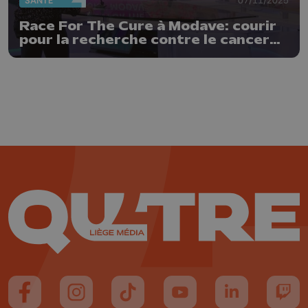
SANTÉ
Race For The Cure à Modave: courir
pour la recherche contre le cancer
du sein
Suivez-nous sur FaceBook
Suivez-nous sur Instagram
Suivez-nous sur TikTok
Suivez-nous sur YouTube
Suivez-nous sur
Suiv