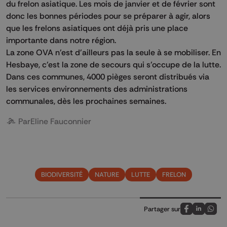
du frelon asiatique. Les mois de janvier et de février sont
donc les bonnes périodes pour se préparer à agir, alors
que les frelons asiatiques ont déjà pris une place
importante dans notre région.
La zone OVA n'est d'ailleurs pas la seule à se mobiliser. En
Hesbaye, c'est la zone de secours qui s'occupe de la lutte.
Dans ces communes, 4000 pièges seront distribués via
les services environnements des administrations
communales, dès les prochaines semaines.
Par
Eline Fauconnier
BIODIVERSITÉ
NATURE
LUTTE
FRELON
Partager sur
Partagez sur
Partagez 
Parta