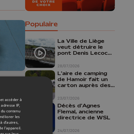
Populaire
La Ville de Liège
veut détruire le
pont Denis Lecocq
mais manque de
budget pour le
28/07/2026
faire
L'aire de camping
de Hamoir fait un
27/02/2026
carton auprès des
touristes
23/07/2026
es
 et accéder à
Décès d'Agnes
 adresse IP,
Flemal, ancienne
t du contenu
méliorer les
directrice de WSL
à d’autres,
t
e l’appareil.
24/07/2026
er sur leur