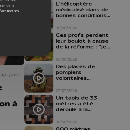
L'hélicoptère
oser dans
médicalisé dans de
Paramètres
bonnes conditions à
Oupeye
05/08/2026
Ces profs perdent
leur boulot à cause
de la réforme : "je
travaillais bien plus
comme prof que
04/08/2026
comme
Des places de
pharmacienne"
pompiers
20/11/2025
volontaires
disponibles en
e
province de Liège :
27/07/2026
"Un citoyen qui
Un tapis de 33
n'est formé ne
on à
mètres a été
peut pas nous
déroulé à la
aider"
Cathédrale de
Liège
05/08/2026
800 mètres