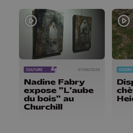
CULTURE
07/06/2025
DIVERS
Nadine Fabry
Dis
expose "L'aube
chè
du bois" au
Hei
Churchill