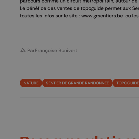
parcours comme un circuit métropolitain, autour de 
Le bénéfice des ventes de topoguide permet aux Sen
toutes les infos sur le site : www.grsentiers.be ou l
Par
Françoise Bonivert
NATURE
SENTIER DE GRANDE RANDONNÉE
TOPOGUIDE