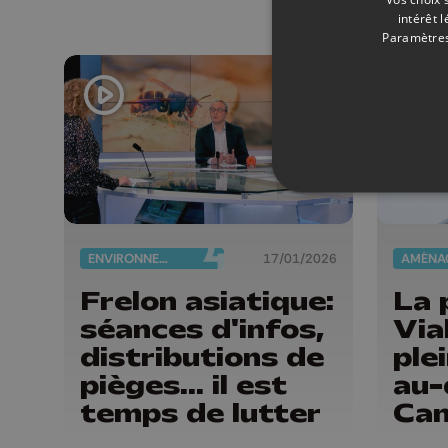
intérêt 
Paramètres
ENVIRONNEMENT
17/01/2026
Frelon asiatique:
La 
séances d'infos,
Via
distributions de
ple
pièges... il est
au-
temps de lutter
Can