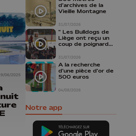
d'archives de la
Vieille Montagne
31/07/2026
" Les Bulldogs de
Liège ont reçu un
coup de poignard
dans le dos "
31/07/2026
A la recherche
d'une pièce d'or de
29/06/2025
500 euros
a
04/08/2026
nuit
ture
Notre app
IE