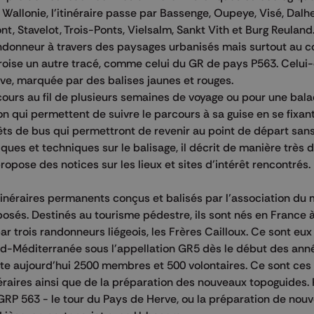
 Wallonie, l'itinéraire passe par Bassenge, Oupeye, Visé, Dalh
t, Stavelot, Trois-Ponts, Vielsalm, Sankt Vith et Burg Reuland
ndonneur à travers des paysages urbanisés mais surtout au c
croise un autre tracé, comme celui du GR de pays P563. Celui
ve, marquée par des balises jaunes et rouges.
ours au fil de plusieurs semaines de voyage ou pour une bal
on qui permettent de suivre le parcours à sa guise en se fixan
êts de bus qui permettront de revenir au point de départ sans
ues et techniques sur le balisage, il décrit de manière très d
 propose des notices sur les lieux et sites d'intérêt rencontrés.
tinéraires permanents conçus et balisés par l’association d
posés. Destinés au tourisme pédestre, ils sont nés en France à
r trois randonneurs liégeois, les Frères Cailloux. Ce sont eux
land-Méditerranée sous l'appellation GR5 dès le début des ann
te aujourd'hui 2500 membres et 500 volontaires. Ce sont ces
néraires ainsi que de la préparation des nouveaux topoguides. 
GRP 563 - le tour du Pays de Herve, ou la préparation de nou