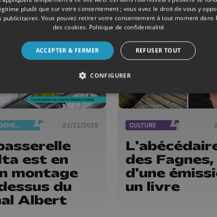
des pièges
légitime plutôt que sur votre consentement ; vous avez le droit de vous y opp
 publicitaires
. Vous pouvez retirer votre consentement à tout moment dans
des cookies
.
Politique de confidentialité
ACCEPTER & FERMER
REFUSER TOUT
CONFIGURER
AMÉNAGEMENT DU TERRITOIRE
21/11/2025
CULTURE
passerelle
L'abécédair
lta est en
des Fagnes,
in montage
d'une émissi
dessus du
un livre
al Albert