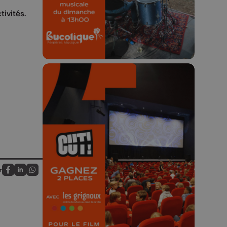
23h59.
tivités.
🎬 Concours CUT x
Les Grignoux ✨
Concours permanent - 2 places à
r
Partagez sur FaceBook
Partagez sur LinkedIn
Partagez sur Whatsapp
gagner chaque semaine !