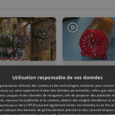
ENVIRONNEMENT
15/04/2026
ENVIRONNEMENT
Utilisation responsable de vos données
q jours de
Frelons
tival nature
asiatiques: l
partenaires utilisons des cookies et des technologies similaires pour stocker
tions sur votre appareil et traiter des données personnelles, telles que votre
santé à
communes
iants uniques et des données de navigation, afin de proposer des publicités e
remme
distribuent
és, mesurer les publicités et le contenu, obtenir des insights d’audience et a
ournisseurs tiers (1910)
peuvent également traiter vos données à ces fins et 
massivemen
 utilisant des données de géolocalisation précises et des caractéristiques d
s’appliquent uniquement à ce site web. Certains fournisseurs peuvent se fond