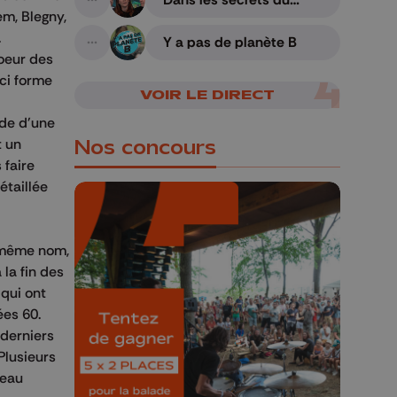
A suivre
cerveau humain
em, Blegny,
.
Y a pas de planète B
A suivre
oeur des
-ci forme
VOIR LE DIRECT
ade d'une
t un
Nos concours
 faire
étaillée
u même nom,
 la fin des
🎁 Gagnez 5x2
 qui ont
places pour le
ées 60.
Bucolique Ferrières
 derniers
Festival 🌿🎶
Plusieurs
veau
Concours valable jusqu'au 9 août,