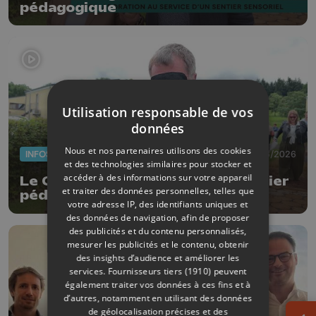
pédagogique
Utilisation responsable de vos
données
Nous et nos partenaires utilisons des cookies
INFOS
12/06/2026
et des technologies similaires pour stocker et
accéder à des informations sur votre appareil
Le CAF inaugure un nouveau sentier
et traiter des données personnelles, telles que
pédagogique
votre adresse IP, des identifiants uniques et
des données de navigation, afin de proposer
des publicités et du contenu personnalisés,
mesurer les publicités et le contenu, obtenir
des insights d’audience et améliorer les
services.
Fournisseurs tiers (1910)
peuvent
également traiter vos données à ces fins et à
d’autres, notamment en utilisant des données
de géolocalisation précises et des