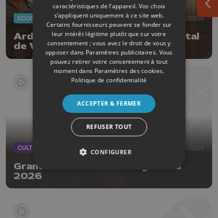
caractéristiques de l’appareil. Vos choix
Ouv
s’appliquent uniquement à ce site web.
ECONOMIE
27/05/2026
Certains fournisseurs peuvent se fonder sur
leur intérêt légitime plutôt que sur votre
Ardent Invest rentre dans le capital
consentement ; vous avez le droit de vous y
de Volt-R
opposer dans
Paramètres publicitaires
. Vous
pouvez retirer votre consentement à tout
moment dans
Paramètres des cookies
.
Politique de confidentialité
ACCEPTER & FERMER
REFUSER TOUT
CULTURE
16/05/2026
CONFIGURER
Grandes Conférences liégeoises
2026