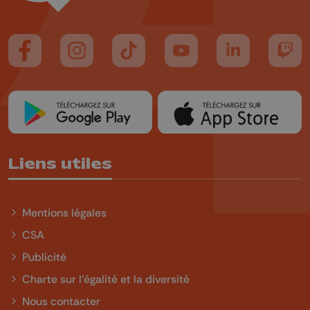
Suivez-nous sur FaceBook
Suivez-nous sur Instagram
Suivez-nous sur TikTok
Suivez-nous sur YouTube
Suivez-nous sur
Suiv
Liens utiles
Mentions légales
CSA
Publicité
Charte sur l'égalité et la diversité
Nous contacter