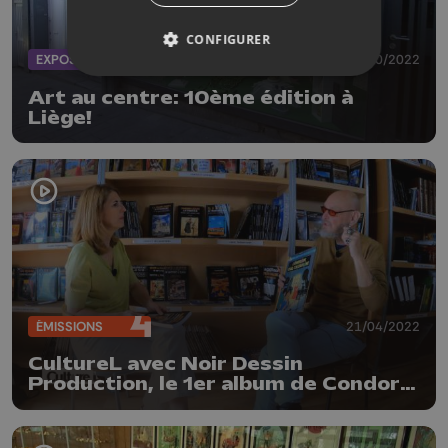
CONFIGURER
EXPOS
26/10/2022
Art au centre: 10ème édition à
Liège!
ÉMISSIONS
21/04/2022
CultureL avec Noir Dessin
Production, le 1er album de Condore
et le festival Images Sonores