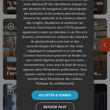
"L'étrange collection de Mamita" : un
votre adresse IP, des identifiants uniques et
album jeunesse signé par Lisbeth
des données de navigation, afin de proposer
Renardy et Thomas Médard
des publicités et du contenu personnalisés,
mesurer les publicités et le contenu, obtenir
des insights d’audience et améliorer les
services.
Fournisseurs tiers (1910)
peuvent
également traiter vos données à ces fins et à
d’autres, notamment en utilisant des données
de géolocalisation précises et des
caractéristiques de l’appareil. Vos choix
Ouv
s’appliquent uniquement à ce site web.
Certains fournisseurs peuvent se fonder sur
SOCIAL
06/06/2023
leur intérêt légitime plutôt que sur votre
consentement ; vous avez le droit de vous y
Waremme: 2ème salon de
opposer dans
Paramètres publicitaires
. Vous
l'orientation, de la formation et de
pouvez retirer votre consentement à tout
l'emploi
moment dans
Paramètres des cookies
.
Politique de confidentialité
ACCEPTER & FERMER
REFUSER TOUT