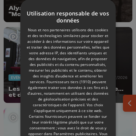
Alyah rejoint Ykons pour le titre
Utilisation responsable de vos
"More and more"
données
Nous et nos partenaires utilisons des cookies
et des technologies similaires pour stocker et
accéder à des informations sur votre appareil
et traiter des données personnelles, telles que
votre adresse IP, des identifiants uniques et
des données de navigation, afin de proposer
des publicités et du contenu personnalisés,
mesurer les publicités et le contenu, obtenir
des insights d’audience et améliorer les
EVÈNEMENTS
03/07/2026
services.
Fournisseurs tiers (1910)
peuvent
également traiter vos données à ces fins et à
Les Ardentes : 20 ans de musique...
d’autres, notamment en utilisant des données
et de style !
de géolocalisation précises et des
caractéristiques de l’appareil. Vos choix
Ouv
s’appliquent uniquement à ce site web.
Certains fournisseurs peuvent se fonder sur
leur intérêt légitime plutôt que sur votre
consentement ; vous avez le droit de vous y
opposer dans
Paramètres publicitaires
. Vous