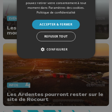
pouvez retirer votre consentement à tout
moment dans
Paramètres des cookies
.
Politique de confidentialité
EVÈNEMENTS
02/07/2026
ACCEPTER & FERMER
Les Ardentes 2026 : l'ambiance
monte dès l'ouverture !
REFUSER TOUT
CONFIGURER
INFOS
02/07/2026
Les Ardentes pourront rester sur le
site de Rocourt