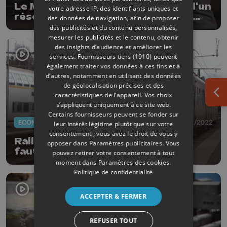
Le MR veut étudier la faisabilité d'un
votre adresse IP, des identifiants uniques et
réseau de chaleur au départ de la
des données de navigation, afin de proposer
centrale de Tihange
des publicités et du contenu personnalisés,
mesurer les publicités et le contenu, obtenir
des insights d’audience et améliorer les
services.
Fournisseurs tiers (1910)
peuvent
également traiter vos données à ces fins et à
d’autres, notamment en utilisant des données
de géolocalisation précises et des
caractéristiques de l’appareil. Vos choix
Ouv
s’appliquent uniquement à ce site web.
Certains fournisseurs peuvent se fonder sur
ECONOMIE
21/11/2022
leur intérêt légitime plutôt que sur votre
consentement ; vous avez le droit de vous y
Rail: les petites lignes menacées
opposer dans
Paramètres publicitaires
. Vous
faute de financement
pouvez retirer votre consentement à tout
moment dans
Paramètres des cookies
.
Politique de confidentialité
ACCEPTER & FERMER
REFUSER TOUT