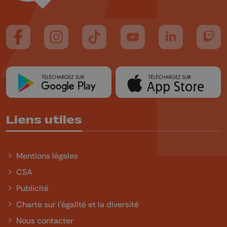
Suivez-nous sur FaceBook
Suivez-nous sur Instagram
Suivez-nous sur TikTok
Suivez-nous sur YouTube
Suivez-nous sur
Suiv
Liens utiles
Mentions légales
CSA
Publicité
Charte sur l'égalité et la diversité
Nous contacter