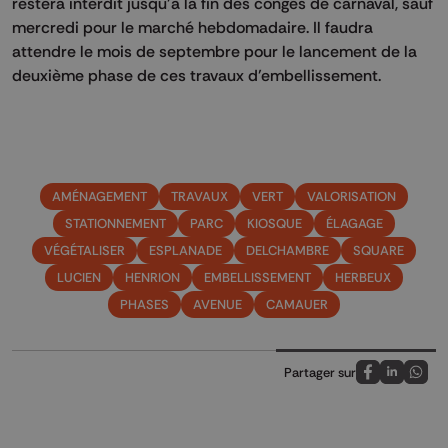
restera interdit jusqu’à la fin des congés de carnaval, sauf
mercredi pour le marché hebdomadaire. Il faudra
attendre le mois de septembre pour le lancement de la
deuxième phase de ces travaux d’embellissement.
AMÉNAGEMENT
TRAVAUX
VERT
VALORISATION
STATIONNEMENT
PARC
KIOSQUE
ÉLAGAGE
VÉGÉTALISER
ESPLANADE
DELCHAMBRE
SQUARE
LUCIEN
HENRION
EMBELLISSEMENT
HERBEUX
PHASES
AVENUE
CAMAUER
Partager sur
Partagez sur
Partagez 
Parta