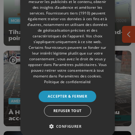
mesurer les publicités et le contenu, obtenir
des insights d’audience et améliorer les
services.
Fournisseurs tiers (1910)
peuvent
également traiter vos données à ces fins et à
MOBILITÉ
23/06/2026
d’autres, notamment en utilisant des données
de géolocalisation précises et des
Tihange : fermeture totale du rond-
caractéristiques de l’appareil. Vos choix
Ouv
point du 27 juin au 4 juillet
s’appliquent uniquement à ce site web.
Certains fournisseurs peuvent se fonder sur
leur intérêt légitime plutôt que sur votre
consentement ; vous avez le droit de vous y
opposer dans
Paramètres publicitaires
. Vous
pouvez retirer votre consentement à tout
moment dans
Paramètres des cookies
.
Politique de confidentialité
ACCEPTER & FERMER
AMÉNAGEMENT DU TERRITOIRE
09/06/2026
REFUSER TOUT
À Huy, la rue l’Apleit est à nouveau
accessible
CONFIGURER