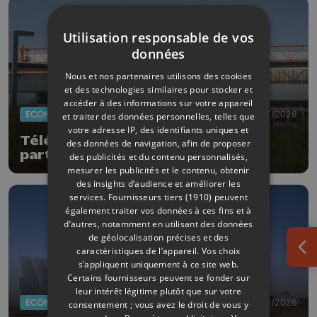
Utilisation responsable de vos
données
Nous et nos partenaires utilisons des cookies
et des technologies similaires pour stocker et
accéder à des informations sur votre appareil
ECONOMIE
09/07/2026
et traiter des données personnelles, telles que
votre adresse IP, des identifiants uniques et
Téléscope Einstein : KEYES
des données de navigation, afin de proposer
participe à la conception du
des publicités et du contenu personnalisés,
prototype
mesurer les publicités et le contenu, obtenir
des insights d’audience et améliorer les
services.
Fournisseurs tiers (1910)
peuvent
également traiter vos données à ces fins et à
d’autres, notamment en utilisant des données
de géolocalisation précises et des
caractéristiques de l’appareil. Vos choix
Ouv
s’appliquent uniquement à ce site web.
Certains fournisseurs peuvent se fonder sur
leur intérêt légitime plutôt que sur votre
ECONOMIE
30/06/2026
consentement ; vous avez le droit de vous y