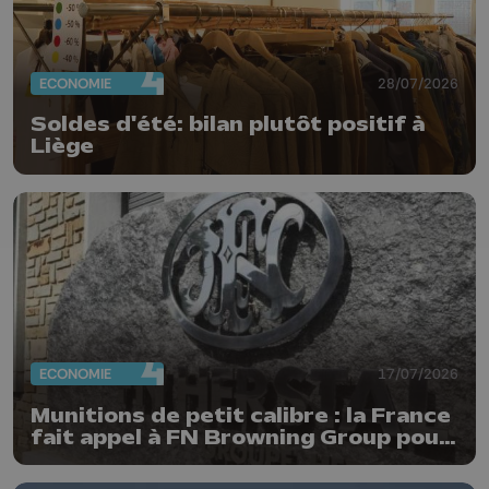
ECONOMIE
28/07/2026
Soldes d'été: bilan plutôt positif à
Liège
ECONOMIE
17/07/2026
Munitions de petit calibre : la France
fait appel à FN Browning Group pour
relocaliser sa production