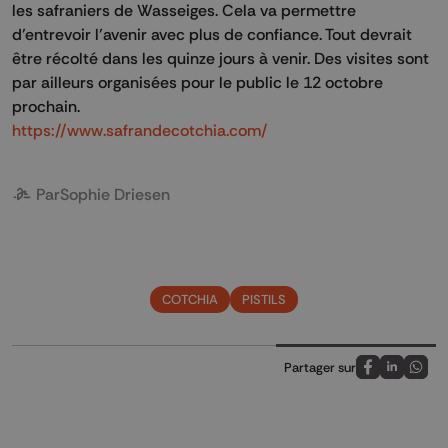
les safraniers de Wasseiges. Cela va permettre
d’entrevoir l’avenir avec plus de confiance. Tout devrait
être récolté dans les quinze jours à venir. Des visites sont
par ailleurs organisées pour le public le 12 octobre
prochain.
https://www.safrandecotchia.com/
Par
Sophie Driesen
COTCHIA
PISTILS
Partager sur
Partagez sur
Partagez 
Parta