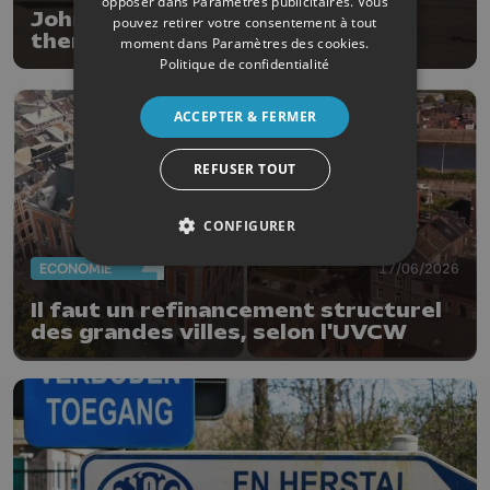
opposer dans
Paramètres publicitaires
. Vous
John Cockerill : 10 centrales
pouvez retirer votre consentement à tout
thermiques en Mauritanie
moment dans
Paramètres des cookies
.
Politique de confidentialité
ACCEPTER & FERMER
REFUSER TOUT
CONFIGURER
ECONOMIE
17/06/2026
Il faut un refinancement structurel
des grandes villes, selon l'UVCW