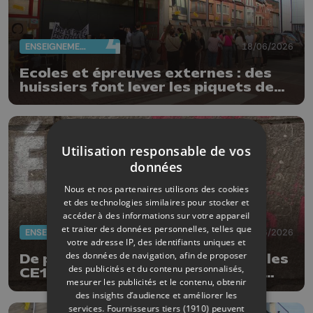
ENSEIGNEMENT
18/06/2026
Ecoles et épreuves externes : des
huissiers font lever les piquets de
grève
Utilisation responsable de vos
données
Nous et nos partenaires utilisons des cookies
et des technologies similaires pour stocker et
accéder à des informations sur votre appareil
et traiter des données personnelles, telles que
ENSEIGNEMENT
18/06/2026
votre adresse IP, des identifiants uniques et
des données de navigation, afin de proposer
De plus en plus d'écoles annulent les
des publicités et du contenu personnalisés,
CE1D et CESS à la veille du début
mesurer les publicités et le contenu, obtenir
des épreuves
des insights d’audience et améliorer les
services.
Fournisseurs tiers (1910)
peuvent