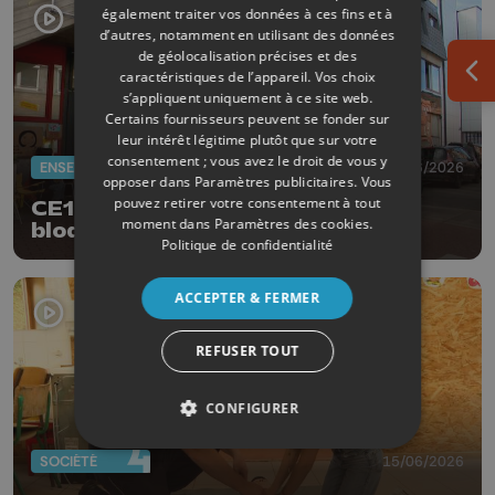
également traiter vos données à ces fins et à
d’autres, notamment en utilisant des données
de géolocalisation précises et des
caractéristiques de l’appareil. Vos choix
Ouv
s’appliquent uniquement à ce site web.
Certains fournisseurs peuvent se fonder sur
leur intérêt légitime plutôt que sur votre
consentement ; vous avez le droit de vous y
ENSEIGNEMENT
17/06/2026
opposer dans
Paramètres publicitaires
. Vous
pouvez retirer votre consentement à tout
CE1D, CESS : les manifestants
moment dans
Paramètres des cookies
.
bloquent les dépôts
Politique de confidentialité
ACCEPTER & FERMER
REFUSER TOUT
CONFIGURER
SOCIÉTÉ
15/06/2026