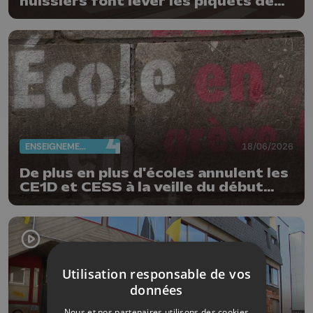
huissiers font lever les piquets de
grève
ENSEIGNEMENT
18/06/2026
De plus en plus d'écoles annulent les
CE1D et CESS à la veille du début
des épreuves
Utilisation responsable de vos
données
Nous et nos partenaires utilisons des cookies