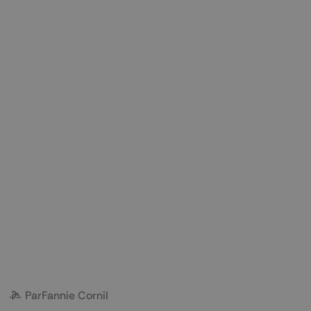
Par
Fannie Cornil