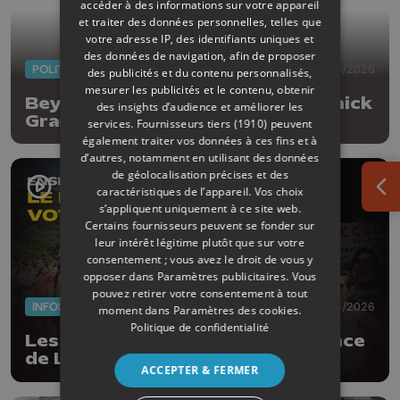
accéder à des informations sur votre appareil
et traiter des données personnelles, telles que
votre adresse IP, des identifiants uniques et
des données de navigation, afin de proposer
POLITIQUE
10/06/2026
des publicités et du contenu personnalisés,
mesurer les publicités et le contenu, obtenir
Beyne-Heusay : enseignante, Annick
des insights d’audience et améliorer les
Grandjean quitte le parti Les
services.
Fournisseurs tiers (1910)
peuvent
Engagés
également traiter vos données à ces fins et à
d’autres, notamment en utilisant des données
de géolocalisation précises et des
caractéristiques de l’appareil. Vos choix
Ouv
s’appliquent uniquement à ce site web.
Certains fournisseurs peuvent se fonder sur
leur intérêt légitime plutôt que sur votre
consentement ; vous avez le droit de vous y
opposer dans
Paramètres publicitaires
. Vous
pouvez retirer votre consentement à tout
INFOS
05/06/2026
moment dans
Paramètres des cookies
.
Politique de confidentialité
Les actus de la semaine en province
de Liège
ACCEPTER & FERMER