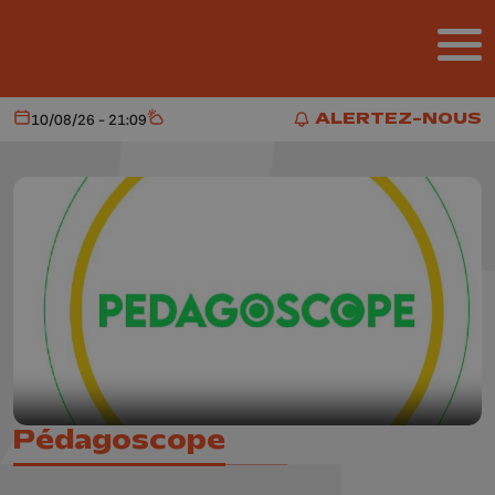
Aller au contenu principal
ALERTEZ-NOUS
10/08/26 - 21:09
Aujourd'hui
Météo
ALERTEZ-NOUS
Pédagoscope