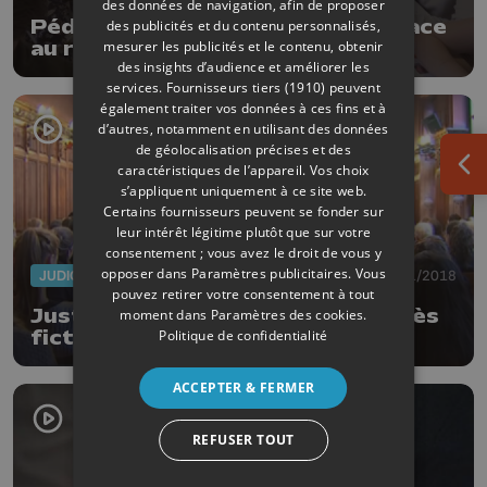
des données de navigation, afin de proposer
Pédagogie active : une solution face
des publicités et du contenu personnalisés,
mesurer les publicités et le contenu, obtenir
au redoublement ?
des insights d’audience et améliorer les
services.
Fournisseurs tiers (1910)
peuvent
également traiter vos données à ces fins et à
d’autres, notamment en utilisant des données
de géolocalisation précises et des
caractéristiques de l’appareil. Vos choix
Ouv
s’appliquent uniquement à ce site web.
Certains fournisseurs peuvent se fonder sur
leur intérêt légitime plutôt que sur votre
consentement ; vous avez le droit de vous y
opposer dans
Paramètres publicitaires
. Vous
JUDICIAIRE
24/11/2018
pouvez retirer votre consentement à tout
Justice : portes ouvertes et procès
moment dans
Paramètres des cookies
.
Politique de confidentialité
fictifs
ACCEPTER & FERMER
REFUSER TOUT