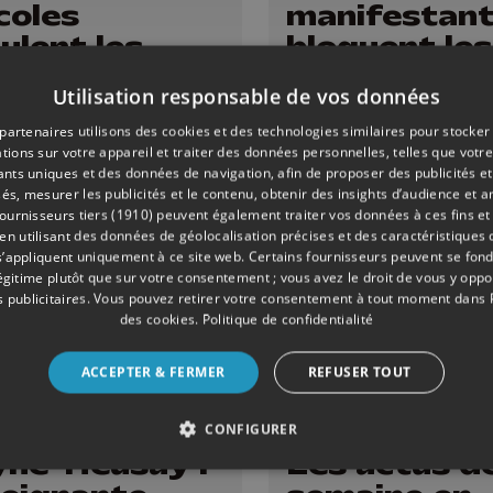
coles
manifestan
ulent les
bloquent les
D et CESS à
dépôts
Utilisation responsable de vos données
eille du
ut des
partenaires utilisons des cookies et des technologies similaires pour stocker
tions sur votre appareil et traiter des données personnelles, telles que votre
euves
iants uniques et des données de navigation, afin de proposer des publicités e
és, mesurer les publicités et le contenu, obtenir des insights d’audience et a
ournisseurs tiers (1910)
peuvent également traiter vos données à ces fins et 
 utilisant des données de géolocalisation précises et des caractéristiques d
s’appliquent uniquement à ce site web. Certains fournisseurs peuvent se fond
légitime plutôt que sur votre consentement ; vous avez le droit de vous y opp
 publicitaires
. Vous pouvez retirer votre consentement à tout moment dans
des cookies
.
Politique de confidentialité
ACCEPTER & FERMER
REFUSER TOUT
QUE
10/06/2026
INFOS
CONFIGURER
ne-Heusay :
Les actus de