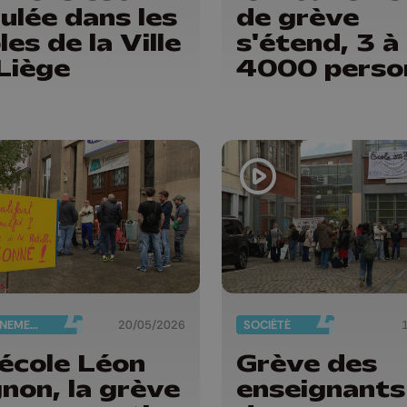
ulée dans les
de grève
les de la Ville
s'étend, 3 à
Liège
4000 perso
rassemblées
matin à Liè
ENSEIGNEMENT
20/05/2026
SOCIÉTÉ
'école Léon
Grève des
non, la grève
enseignants