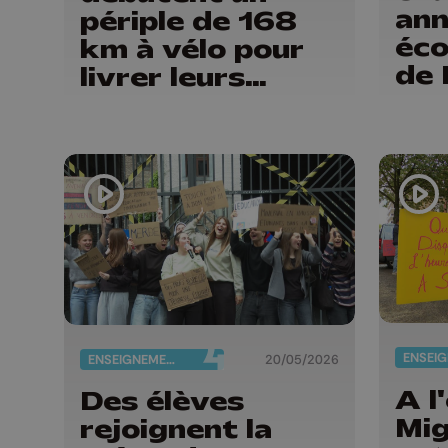
ann
périple de 168
éco
km à vélo pour
de 
livrer leurs
revendications
ENSEIGNEMENT
20/05/2026
A l
Des élèves
Mig
rejoignent la