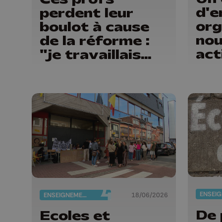
d'e
perdent leur
org
boulot à cause
nou
de la réforme :
act
"je travaillais
les
bien plus comme
la
prof que comme
pharmacienne"
ENSEIGNEMENT
18/06/2026
De 
Ecoles et