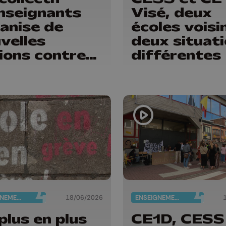
nseignants
Visé, deux
anise de
écoles voisi
velles
deux situat
ions contre
différentes
 réformes de
 FWB
ENSEIGNEMENT
18/06/2026
ENSEIGNEMENT
plus en plus
CE1D, CESS 