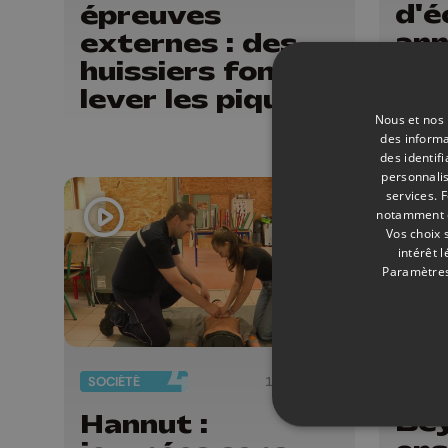
d'é
épreuves
ann
externes : des
CE1
huissiers font
la v
lever les piquets
déb
Nous et nos 
de grève
des informa
épr
des identif
personnalis
services.
F
notamment en
Vos choix 
intérêt 
Paramètres
POLITI
SOCIÉTÉ
15/06/2026
Bey
Hannut :