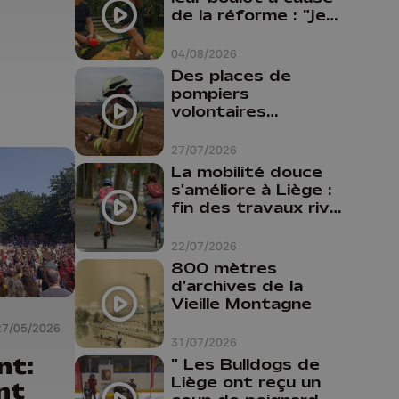
de la réforme : "je
travaillais bien plus
comme prof que
04/08/2026
comme
Des places de
pharmacienne"
pompiers
volontaires
disponibles en
province de Liège :
27/07/2026
"Un citoyen qui
La mobilité douce
n'est formé ne
s'améliore à Liège :
peut pas nous
fin des travaux rive
aider"
gauche, pistes
cyclo-piétonnes
22/07/2026
Avroy et
800 mètres
Guillemins...
d'archives de la
Vieille Montagne
27/05/2026
31/07/2026
nt:
" Les Bulldogs de
Liège ont reçu un
nt