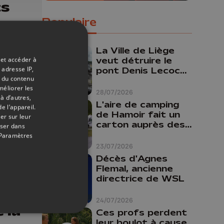
ts
Populaire
La Ville de Liège
 et accéder à
veut détruire le
 adresse IP,
pont Denis Lecocq
t du contenu
mais manque de
méliorer les
budget pour le
28/07/2026
à d’autres,
faire
L'aire de camping
e l’appareil.
de Hamoir fait un
er sur leur
carton auprès des
oser dans
touristes
Paramètres
23/07/2026
Décès d'Agnes
Flemal, ancienne
directrice de WSL
05/06/2026
24/07/2026
 la
Ces profs perdent
leur boulot à cause