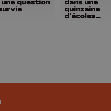
 une question
dans une
survie
quinzaine
d'écoles
liégeoises