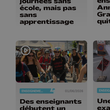
ens
journées sans
An
école, mais pas
Gra
sans
qui
apprentissage
Le
ENSEIGNEMENT
01/06/2026
Une
Des enseignants
ex
débutent un