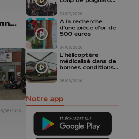
coup de poignard
dans le dos "
31/07/2026
nnes
A la recherche
d'une pièce d'or de
 ce
500 euros
ge
04/08/2026
L'hélicoptère
médicalisé dans de
bonnes conditions à
Oupeye
05/08/2026
Notre app
15/05/2026