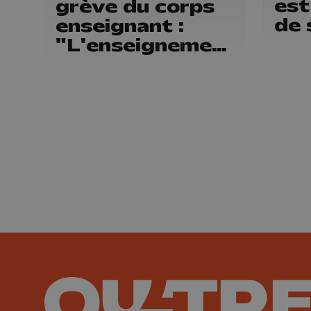
est
grève du corps
de 
enseignant :
"L'enseignement
n'est pas à
vendre"