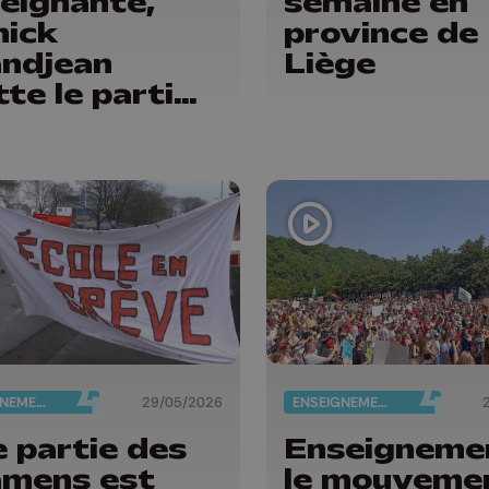
eignante,
semaine en
nick
province de
ndjean
Liège
tte le parti
s Engagés
ENSEIGNEMENT
29/05/2026
ENSEIGNEMENT
 partie des
Enseigneme
amens est
le mouveme