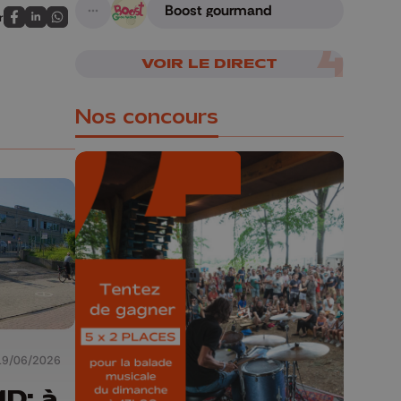
Boost gourmand
r
A suivre
Partagez sur FaceBook
Partagez sur LinkedIn
Partagez sur Whatsapp
VOIR LE DIRECT
Nos concours
🎁 Gagnez 5x2
places pour le
Bucolique Ferrières
Festival 🌿🎶
Concours valable jusqu'au 9 août,
19/06/2026
23h59.
D: à