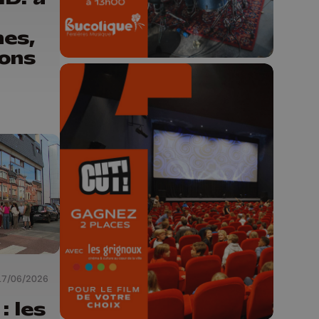
nes,
ions
🎬 Concours CUT x
Les Grignoux ✨
Concours permanent - 2 places à
gagner chaque semaine !
17/06/2026
: les