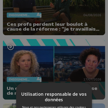
ENSEIGNEMENT
04/08/2026
Ces profs perdent leur boulot à
cause de la réforme : "je travaillais
bien plus comme prof que comme
pharmacienne"
ENSEIGNEMENT
17/07/2026
Un collectif d'enseignants organise
de nouvelles actions contre les
Utilisation responsable de vos
réformes de la FWB
données
Nous et nos partenaires utilisons des cookies