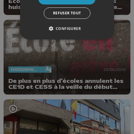
Ecoles et épreuves externes : des
huissiers font lever les piquets de
grève
REFUSER TOUT
CONFIGURER
ENSEIGNEMENT
18/06/2026
De plus en plus d'écoles annulent les
CE1D et CESS à la veille du début
des épreuves