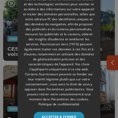
et des technologies similaires pour stocker et
accéder à des informations sur votre appareil
et traiter des données personnelles, telles que
votre adresse IP, des identifiants uniques et
des données de navigation, afin de proposer
des publicités et du contenu personnalisés,
mesurer les publicités et le contenu, obtenir
ENSEIGNEMENT
19/06/2026
des insights d’audience et améliorer les
services.
Fournisseurs tiers (1910)
peuvent
CESS et CE1D: à Visé, deux écoles
également traiter vos données à ces fins et à
voisines, deux situations
d’autres, notamment en utilisant des données
différentes
de géolocalisation précises et des
caractéristiques de l’appareil. Vos choix
Ouv
s’appliquent uniquement à ce site web.
Certains fournisseurs peuvent se fonder sur
leur intérêt légitime plutôt que sur votre
consentement ; vous avez le droit de vous y
opposer dans
Paramètres publicitaires
. Vous
pouvez retirer votre consentement à tout
moment dans
Paramètres des cookies
.
Politique de confidentialité
ENSEIGNEMENT
18/06/2026
ACCEPTER & FERMER