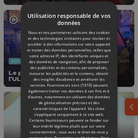
George-Louis Bouchez
Utilisation responsable de vos
données
Nous et nos partenaires utilisons des cookies
et des technologies similaires pour stocker et
accéder à des informations sur votre appareil
et traiter des données personnelles, telles que
votre adresse IP, des identifiants uniques et
SOCIÉTÉ
19/09/2025
des données de navigation, afin de proposer
des publicités et du contenu personnalisés,
Le point sur la manifestation à
mesurer les publicités et le contenu, obtenir
l'ULiège
des insights d’audience et améliorer les
services.
Fournisseurs tiers (1910)
peuvent
également traiter vos données à ces fins et à
d’autres, notamment en utilisant des données
de géolocalisation précises et des
caractéristiques de l’appareil. Vos choix
Ouv
s’appliquent uniquement à ce site web.
Certains fournisseurs peuvent se fonder sur
leur intérêt légitime plutôt que sur votre
consentement ; vous avez le droit de vous y
opposer dans
Paramètres publicitaires
. Vous