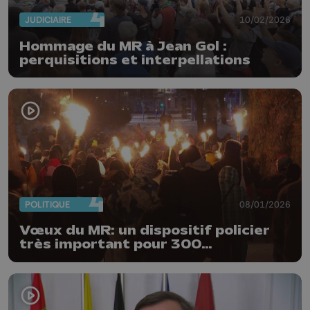
JUDICIAIRE
10/02/2026
Hommage du MR à Jean Gol :
perquisitions et interpellations
POLITIQUE
08/01/2026
Vœux du MR: un dispositif policier
très important pour 300
manifestants