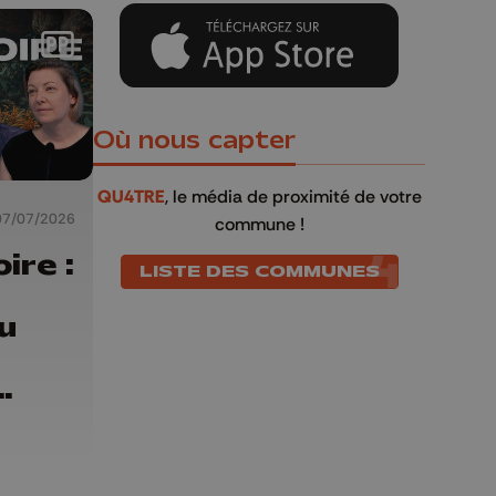
Où nous capter
QU4TRE
, le média de proximité de votre
07/07/2026
commune !
ire :
LISTE DES COMMUNES
u
oire