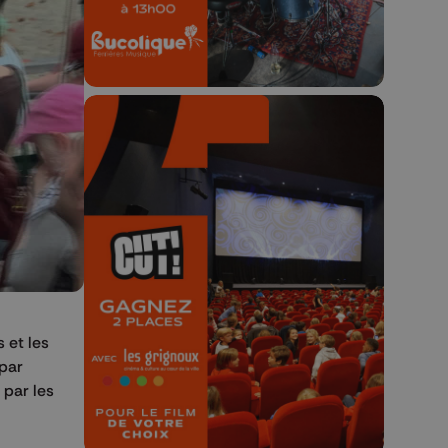
🎬 Concours CUT x
Les Grignoux ✨
Concours permanent - 2 places à
gagner chaque semaine !
 et les
 par
 par les