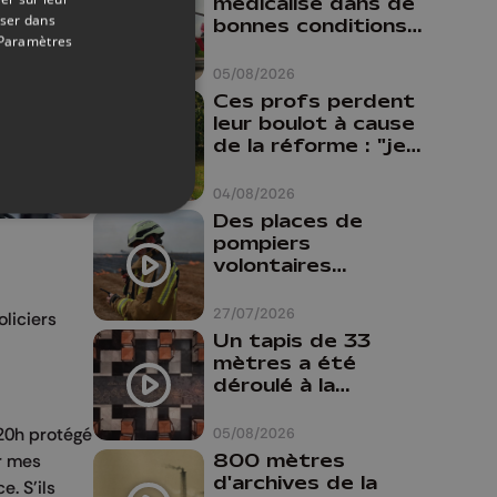
médicalisé dans de
oser dans
bonnes conditions à
Paramètres
Oupeye
05/08/2026
Ces profs perdent
leur boulot à cause
de la réforme : "je
travaillais bien plus
comme prof que
04/08/2026
comme
Des places de
pharmacienne"
pompiers
volontaires
disponibles en
province de Liège :
27/07/2026
liciers
"Un citoyen qui
Un tapis de 33
n'est formé ne
mètres a été
peut pas nous
déroulé à la
aider"
Cathédrale de
Liège
 20h protégé
05/08/2026
800 mètres
r mes
d'archives de la
. S'ils