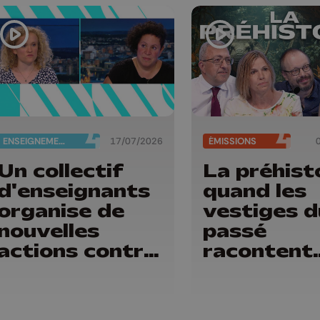
ENSEIGNEMENT
17/07/2026
ÉMISSIONS
Un collectif
La préhisto
d'enseignants
quand les
organise de
vestiges d
nouvelles
passé
actions contre
racontent
les réformes
notre hist
de la FWB