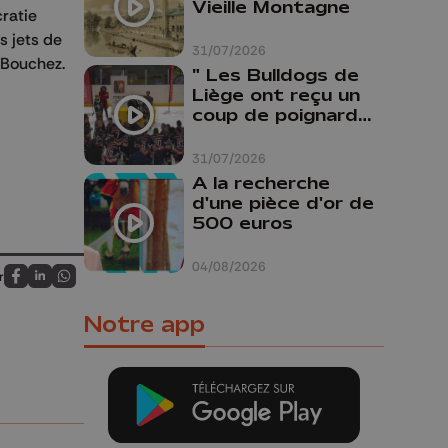
Vieille Montagne
ratie
s jets de
31/07/2026
 Bouchez.
" Les Bulldogs de
Liège ont reçu un
coup de poignard
dans le dos "
31/07/2026
A la recherche
d'une pièce d'or de
500 euros
04/08/2026
r
Partagez sur FaceBook
Partagez sur LinkedIn
Partagez sur Whatsapp
Notre app