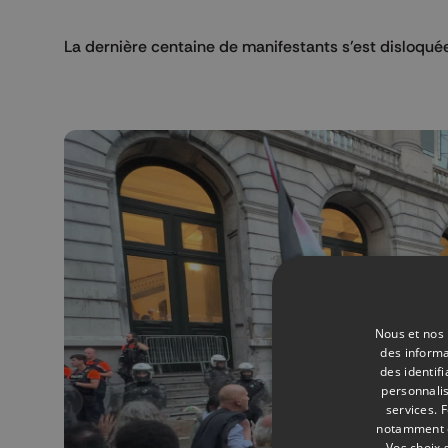
La dernière centaine de manifestants s’est disloquée
Nous et nos 
des informa
des identif
personnalis
services.
F
notamment en
Vos choix 