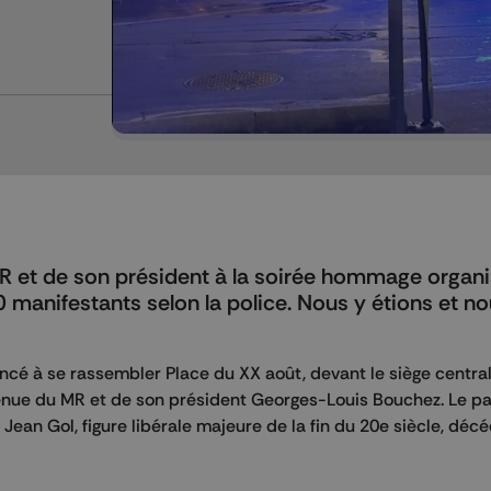
 MR et de son président à la soirée hommage organ
 manifestants selon la police. Nous y étions et n
é à se rassembler Place du XX août, devant le siège centra
venue du MR et de son président Georges-Louis Bouchez. Le pa
an Gol, figure libérale majeure de la fin du 20e siècle, décéd