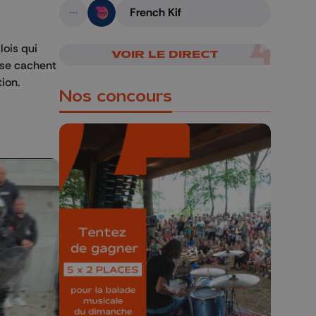
French Kif
A suivre
lois qui
VOIR LE DIRECT
s se cachent
ion.
Nos concours
🎁 Gagnez 5x2
places pour le
Bucolique Ferrières
Festival 🌿🎶
Concours valable jusqu'au 9 août,
23h59.