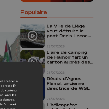
Populaire
La Ville de Liège
veut détruire le
pont Denis Lecocq
mais manque de
budget pour le
28/07/2026
faire
L'aire de camping
de Hamoir fait un
carton auprès des
touristes
23/07/2026
Décès d'Agnes
 et accéder à
Flemal, ancienne
 adresse IP,
directrice de WSL
t du contenu
méliorer les
24/07/2026
à d’autres,
e l’appareil.
L'hélicoptère
er sur leur