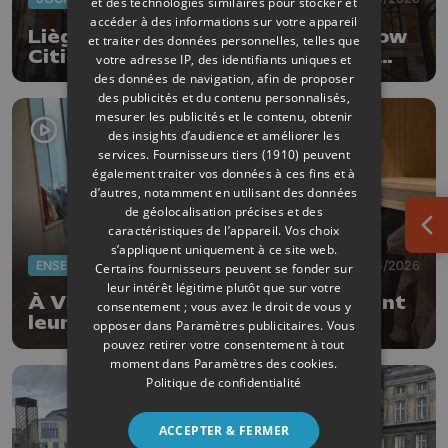
et des technologies similaires pour stocker et
accéder à des informations sur votre appareil
Liège souhaite rejoindre le Rainbow
et traiter des données personnelles, telles que
Cities Network pour soutenir les
votre adresse IP, des identifiants uniques et
droits LGBTQIA+
des données de navigation, afin de proposer
des publicités et du contenu personnalisés,
mesurer les publicités et le contenu, obtenir
des insights d’audience et améliorer les
services.
Fournisseurs tiers (1910)
peuvent
également traiter vos données à ces fins et à
d’autres, notamment en utilisant des données
de géolocalisation précises et des
caractéristiques de l’appareil. Vos choix
Ouv
s’appliquent uniquement à ce site web.
ENSEIGNEMENT
11/05/2026
Certains fournisseurs peuvent se fonder sur
leur intérêt légitime plutôt que sur votre
À Vinalmont, les élèves découvrent
consentement ; vous avez le droit de vous y
leur nouvelle école
opposer dans
Paramètres publicitaires
. Vous
pouvez retirer votre consentement à tout
moment dans
Paramètres des cookies
.
Politique de confidentialité
ACCEPTER & FERMER