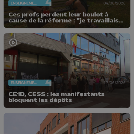
ENSEIGNEMENT
04/08/2026
Ces profs perdent leur boulot à
cause de la réforme : "je travaillais
bien plus comme prof que comme
pharmacienne"
ENSEIGNEMENT
17/06/2026
CE1D, CESS : les manifestants
bloquent les dépôts