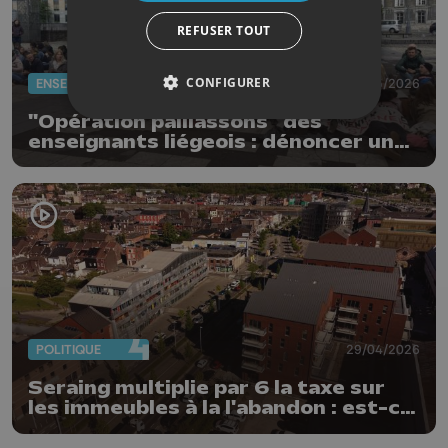
REFUSER TOUT
CONFIGURER
ENSEIGNEMENT
11/05/2026
"Opération paillassons" des
enseignants liégeois : dénoncer une
école piétinée
POLITIQUE
29/04/2026
Seraing multiplie par 6 la taxe sur
les immeubles à la l'abandon : est-ce
un succès ?