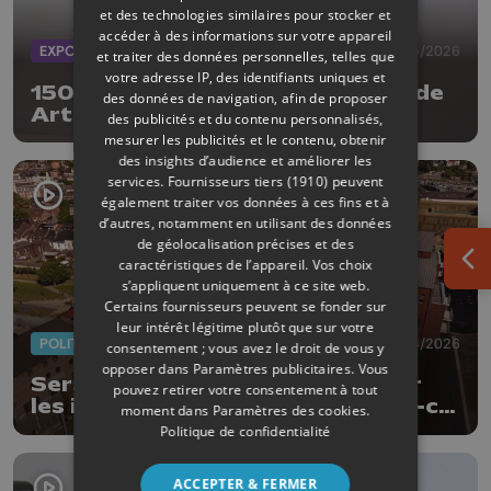
et des technologies similaires pour stocker et
accéder à des informations sur votre appareil
EXPOS
05/05/2026
et traiter des données personnelles, telles que
votre adresse IP, des identifiants uniques et
150 Val Saint Lambert de la période
des données de navigation, afin de proposer
Art Nouveau au Curtius
des publicités et du contenu personnalisés,
mesurer les publicités et le contenu, obtenir
des insights d’audience et améliorer les
services.
Fournisseurs tiers (1910)
peuvent
également traiter vos données à ces fins et à
d’autres, notamment en utilisant des données
de géolocalisation précises et des
caractéristiques de l’appareil. Vos choix
Ouv
s’appliquent uniquement à ce site web.
Certains fournisseurs peuvent se fonder sur
leur intérêt légitime plutôt que sur votre
POLITIQUE
29/04/2026
consentement ; vous avez le droit de vous y
opposer dans
Paramètres publicitaires
. Vous
Seraing multiplie par 6 la taxe sur
pouvez retirer votre consentement à tout
les immeubles à la l'abandon : est-ce
moment dans
Paramètres des cookies
.
un succès ?
Politique de confidentialité
ACCEPTER & FERMER