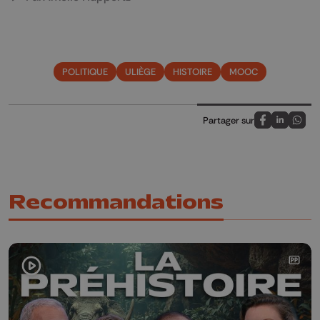
POLITIQUE
ULIÈGE
HISTOIRE
MOOC
Partager sur
Partagez sur
Partagez 
Parta
Recommandations