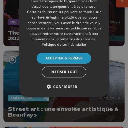
caractéristiques de l’appareil. Vos choix
Ouv
s’appliquent uniquement à ce site web.
Certains fournisseurs peuvent se fonder sur
leur intérêt légitime plutôt que sur votre
CULTURE
12/05/2026
consentement ; vous avez le droit de vous y
opposer dans
Paramètres publicitaires
. Vous
Théâtre de Liège : saison 2026-
pouvez retirer votre consentement à tout
2027
moment dans
Paramètres des cookies
.
Politique de confidentialité
ACCEPTER & FERMER
REFUSER TOUT
CONFIGURER
AMÉNAGEMENT DU TERRITOIRE
08/05/2026
Street art : une envolée artistique à
Beaufays