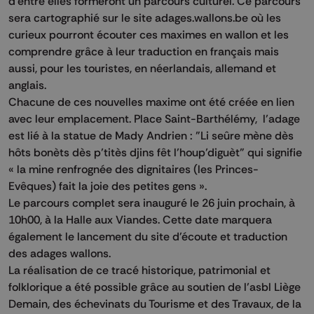
d'entre elles formeront un parcours culturel. Ce parcours
sera cartographié sur le site adages.wallons.be où les
curieux pourront écouter ces maximes en wallon et les
comprendre grâce à leur traduction en français mais
aussi, pour les touristes, en néerlandais, allemand et
anglais.
Chacune de ces nouvelles maxime ont été créée en lien
avec leur emplacement. Place Saint-Barthélémy, l’adage
est lié à la statue de Mady Andrien : "Li seûre mène dès
hôts bonèts dès p’titès djins fêt l’houp’diguèt" qui signifie
« la mine renfrognée des dignitaires (les Princes-
Evêques) fait la joie des petites gens ».
Le parcours complet sera inauguré le 26 juin prochain, à
10h00, à la Halle aux Viandes. Cette date marquera
également le lancement du site d'écoute et traduction
des adages wallons.
La réalisation de ce tracé historique, patrimonial et
folklorique a été possible grâce au soutien de l’asbl Liège
Demain, des échevinats du Tourisme et des Travaux, de la