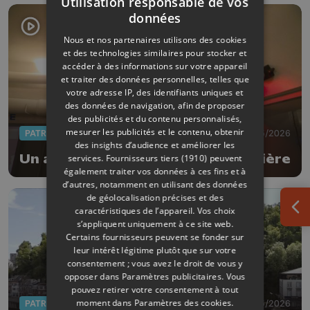
Utilisation responsable de vos
données
Nous et nos partenaires utilisons des cookies
et des technologies similaires pour stocker et
accéder à des informations sur votre appareil
et traiter des données personnelles, telles que
votre adresse IP, des identifiants uniques et
des données de navigation, afin de proposer
des publicités et du contenu personnalisés,
mesurer les publicités et le contenu, obtenir
PATRIMOINE
20/05/2026
des insights d’audience et améliorer les
Un abri antiaérien sous la Sauvenière
services.
Fournisseurs tiers (1910)
peuvent
également traiter vos données à ces fins et à
d’autres, notamment en utilisant des données
de géolocalisation précises et des
caractéristiques de l’appareil. Vos choix
Ouv
s’appliquent uniquement à ce site web.
Certains fournisseurs peuvent se fonder sur
leur intérêt légitime plutôt que sur votre
consentement ; vous avez le droit de vous y
opposer dans
Paramètres publicitaires
. Vous
pouvez retirer votre consentement à tout
moment dans
Paramètres des cookies
.
PATRIMOINE
20/05/2026