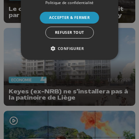
Politique de confidentialité
Le collège communal de Huy réagit
par rapport à l'état du Fort de Huy
ACCEPTER & FERMER
REFUSER TOUT
CONFIGURER
ECONOMIE
19/05/2026
Keyes (ex-NRB) ne s'installera pas à
la patinoire de Liège