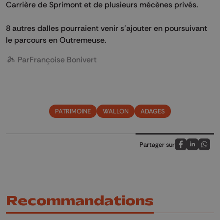
Carrière de Sprimont et de plusieurs mécènes privés.
8 autres dalles pourraient venir s’ajouter en poursuivant
le parcours en Outremeuse.
Par
Françoise Bonivert
PATRIMOINE
WALLON
ADAGES
Partager sur
Partagez sur
Partagez 
Parta
Recommandations