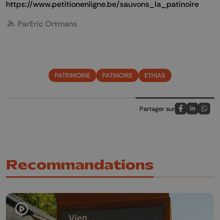
https://www.petitionenligne.be/sauvons_la_patinoire
Par
Eric Ortmans
PATRIMOINE
PATINOIRE
ETHIAS
Partager sur
Partagez sur
Partagez 
Parta
Recommandations