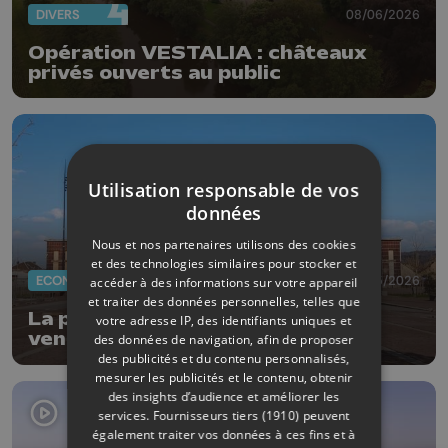
DIVERS
08/06/2026
Opération VESTALIA : châteaux
privés ouverts au public
Utilisation responsable de vos
données
Nous et nos partenaires utilisons des cookies
et des technologies similaires pour stocker et
ECONOMIE
29/05/2026
accéder à des informations sur votre appareil
et traiter des données personnelles, telles que
La patinoire de Liège n'est plus à
votre adresse IP, des identifiants uniques et
vendre
des données de navigation, afin de proposer
des publicités et du contenu personnalisés,
mesurer les publicités et le contenu, obtenir
des insights d’audience et améliorer les
services.
Fournisseurs tiers (1910)
peuvent
également traiter vos données à ces fins et à