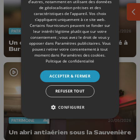
d’autres, notamment en utilisant des données
de géolocalisation précises et des
caractéristiques de l’appareil. Vos choix
Ouv
s’appliquent uniquement à ce site web.
Certains fournisseurs peuvent se fonder sur
PATRIMOINE
27/05/2026
leur intérêt légitime plutôt que sur votre
consentement ; vous avez le droit de vous y
Un carnet du Patrimoine consacré à
opposer dans
Paramètres publicitaires
. Vous
Burdinne
pouvez retirer votre consentement à tout
moment dans
Paramètres des cookies
.
Politique de confidentialité
ACCEPTER & FERMER
REFUSER TOUT
CONFIGURER
PATRIMOINE
20/05/2026
Un abri antiaérien sous la Sauvenière