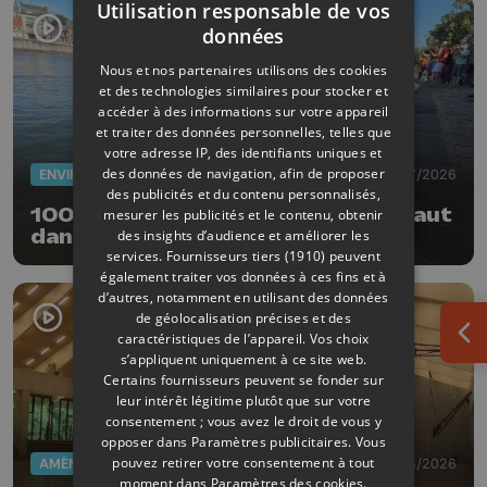
Utilisation responsable de vos
données
Nous et nos partenaires utilisons des cookies
et des technologies similaires pour stocker et
accéder à des informations sur votre appareil
et traiter des données personnelles, telles que
votre adresse IP, des identifiants uniques et
des données de navigation, afin de proposer
ENVIRONNEMENT
12/07/2026
des publicités et du contenu personnalisés,
100 personnes ont fait le grand saut
mesurer les publicités et le contenu, obtenir
dans la Meuse ce dimanche
des insights d’audience et améliorer les
services.
Fournisseurs tiers (1910)
peuvent
également traiter vos données à ces fins et à
d’autres, notamment en utilisant des données
de géolocalisation précises et des
caractéristiques de l’appareil. Vos choix
Ouv
s’appliquent uniquement à ce site web.
Certains fournisseurs peuvent se fonder sur
leur intérêt légitime plutôt que sur votre
consentement ; vous avez le droit de vous y
opposer dans
Paramètres publicitaires
. Vous
pouvez retirer votre consentement à tout
AMÉNAGEMENT DU TERRITOIRE
27/06/2026
moment dans
Paramètres des cookies
.