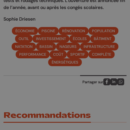
tests et rodages techniques. L’ouverture est annoncée fin
de l’année, avant ou après les congés scolaires.
Sophie Driesen
ÉCONOMIE
PISCINE
RÉNOVATION
POPULATION
OUTIL
INVESTISSEMENT
ÉCOLES
BÂTIMENT
NATATION
BASSIN
NAGEURS
INFRASTRUCTURE
PERFORMANCE
COÛT
SPORTIF
COMPLÈTE
ÉNERGÉTIQUES
Partager sur
Partagez sur
Partagez 
Parta
Recommandations