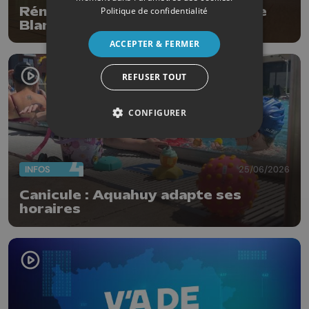
Rénovation en profondeur pour le
Politique de confidentialité
Blanc Gravier
ACCEPTER & FERMER
REFUSER TOUT
CONFIGURER
INFOS
25/06/2026
Canicule : Aquahuy adapte ses
horaires