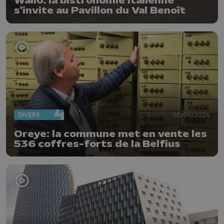
Waliò: la bistronomie italienne
s'invite au Pavillon du Val Benoît
DIVERS
02/04/2024
Oreye: la commune met en vente les
536 coffres-forts de la Belfius