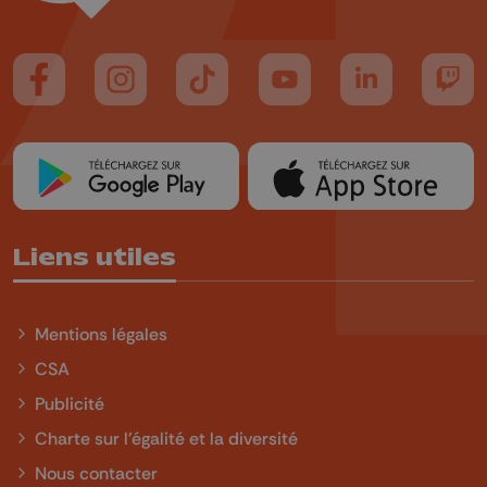
Suivez-nous sur FaceBook
Suivez-nous sur Instagram
Suivez-nous sur TikTok
Suivez-nous sur YouTube
Suivez-nous sur
Suiv
Liens utiles
Mentions légales
CSA
Publicité
Charte sur l'égalité et la diversité
Nous contacter