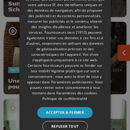
Summer School à la Mosa Ballet
votre adresse IP, des identifiants uniques et
School de Liège
des données de navigation, afin de proposer
des publicités et du contenu personnalisés,
mesurer les publicités et le contenu, obtenir
des insights d’audience et améliorer les
services.
Fournisseurs tiers (1910)
peuvent
également traiter vos données à ces fins et à
d’autres, notamment en utilisant des données
de géolocalisation précises et des
caractéristiques de l’appareil. Vos choix
Ouv
s’appliquent uniquement à ce site web.
Certains fournisseurs peuvent se fonder sur
PATRIMOINE
05/07/2024
leur intérêt légitime plutôt que sur votre
consentement ; vous avez le droit de vous y
Une toute nouvelle roue en chêne
opposer dans
Paramètres publicitaires
. Vous
pour le Moulin du Halleux
pouvez retirer votre consentement à tout
moment dans
Paramètres des cookies
.
Politique de confidentialité
ACCEPTER & FERMER
REFUSER TOUT