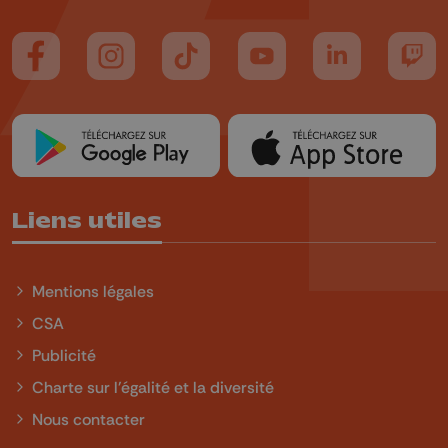
Suivez-nous sur FaceBook
Suivez-nous sur Instagram
Suivez-nous sur TikTok
Suivez-nous sur YouTube
Suivez-nous sur
Suiv
Liens utiles
Mentions légales
CSA
Publicité
Charte sur l'égalité et la diversité
Nous contacter