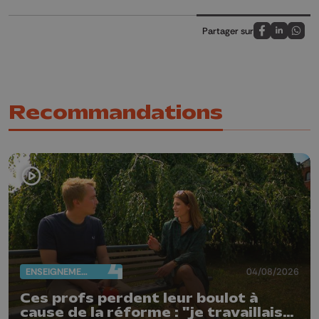
Partager sur
Partagez sur
Partagez 
Parta
Recommandations
ENSEIGNEMENT
04/08/2026
Ces profs perdent leur boulot à
cause de la réforme : "je travaillais