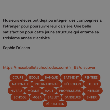
Plusieurs élèves ont déjà pu intégrer des compagnies à
l’étranger pour poursuivre leur carrière. Une belle
satisfaction pour cette jeune structure qui entame sa
troisième année d’activité.
Sophie Driesen
https://mosaballetschool.odoo.com/fr_BE/discover
COURS
ÉCOLE
BANQUE
BÂTIMENT
RENTRÉE
NATIONALE
INTERNATIONAL
SÉLECTION
STUDIO
NIVEAU
MONDE
HAUT
PROFESSEURS
INTENSIF
SCHOOL
MOSA
BALLET
DANSEURS
ENTIER
RÉPUTATION