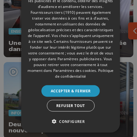
les publicités et le contenu, obtenir des insights
d’audience et améliorer les services.
Fournisseurs tiers (1910)
peuvent également
traiter vos données à ces fins et à d’autres,
notamment en utilisant des données de
géolocalisation précises et des caractéristiques
ENSEIGNEMENT
29/05/2026
O
de l’appareil. Vos choix s’appliquent uniquement
à ce site web. Certains fournisseurs peuvent se
Une partie des examens est annulée
fonder sur leur intérêt légitime plutôt que sur
dans les écoles de la Ville de Liège
votre consentement ; vous avez le droit de vous
y opposer dans
Paramètres publicitaires
. Vous
pouvez retirer votre consentement à tout
moment dans
Paramètres des cookies
.
Politique
de confidentialité
ACCEPTER & FERMER
REFUSER TOUT
INFOS
27/05/2026
CONFIGURER
Deux nouvelles classes et deux
nouveaux préaux à l'école
communale d'Oreye