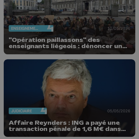
ENSEIGNEMENT
11/05/2026
"Opération paillassons" des
enseignants liégeois : dénoncer une
école piétinée
JUDICIAIRE
05/05/2026
Affaire Reynders : ING a payé une
transaction pénale de 1,6 M€ dans
un dossier connexe