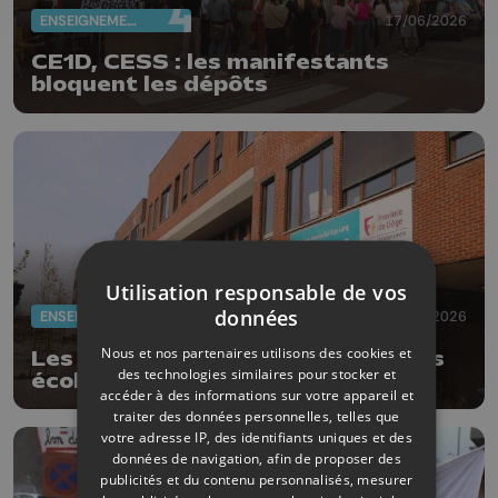
ENSEIGNEMENT
17/06/2026
CE1D, CESS : les manifestants
bloquent les dépôts
Utilisation responsable de vos
données
ENSEIGNEMENT
02/06/2026
Nous et nos partenaires utilisons des cookies et
Les examens sont annulés dans les
des technologies similaires pour stocker et
écoles de la Province de Liège
accéder à des informations sur votre appareil et
traiter des données personnelles, telles que
votre adresse IP, des identifiants uniques et des
données de navigation, afin de proposer des
publicités et du contenu personnalisés, mesurer